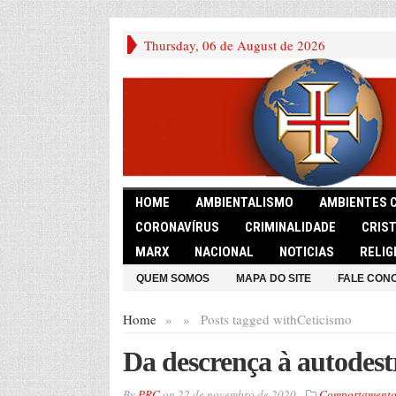
Thursday, 06 de August de 2026
HOME
AMBIENTALISMO
AMBIENTES 
CORONAVÍRUS
CRIMINALIDADE
CRIS
MARX
NACIONAL
NOTICIAS
RELIG
QUEM SOMOS
MAPA DO SITE
FALE CON
Home
»
»
Posts tagged with
Ceticismo
Da descrença à autodest
By
PRC
on
22 de novembro de 2020
Comportament