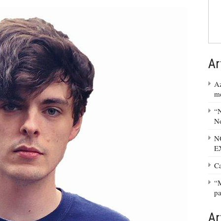
Ar
Az
m
“N
No
N
E
C
“M
pa
Ar