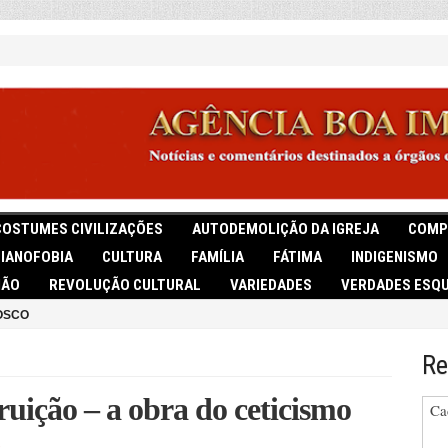
COSTUMES CIVILIZAÇÕES
AUTODEMOLIÇÃO DA IGREJA
COMP
TIANOFOBIA
CULTURA
FAMÍLIA
FÁTIMA
INDIGENISMO
IÃO
REVOLUÇÃO CULTURAL
VARIEDADES
VERDADES ESQU
OSCO
Re
ruição – a obra do ceticismo
Ca
o