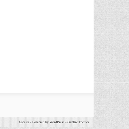
Acessar
-
Powered by WordPress
-
Gabfire Themes