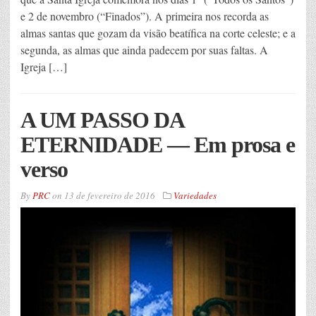
e 2 de novembro (“Finados”). A primeira nos recorda as
almas santas que gozam da visão beatífica na corte celeste; e a
segunda, as almas que ainda padecem por suas faltas. A
Igreja […]
A UM PASSO DA
ETERNIDADE — Em prosa e
verso
By
PRC
on
13 de fevereiro de 2016
Variedades