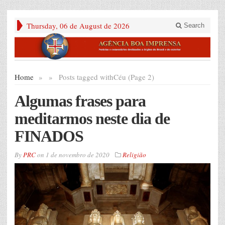
Thursday, 06 de August de 2026
Search
Home
»
»
Posts tagged with
Céu (Page 2)
Algumas frases para
meditarmos neste dia de
FINADOS
By
PRC
on
1 de novembro de 2020
Religião