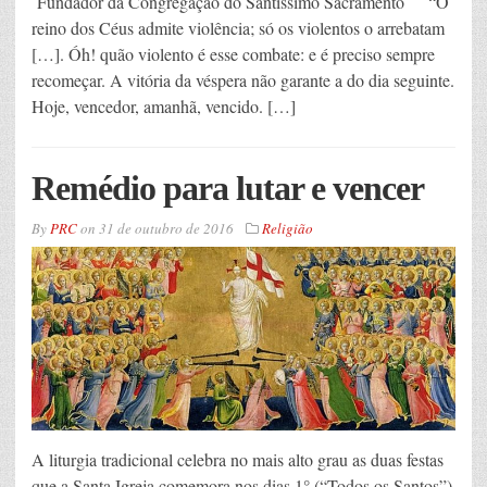
Fundador da Congregação do Santíssimo Sacramento “O
reino dos Céus admite violência; só os violentos o arrebatam
[…]. Óh! quão violento é esse combate: e é preciso sempre
recomeçar. A vitória da véspera não garante a do dia seguinte.
Hoje, vencedor, amanhã, vencido. […]
Remédio para lutar e vencer
By
PRC
on
31 de outubro de 2016
Religião
A liturgia tradicional celebra no mais alto grau as duas festas
que a Santa Igreja comemora nos dias 1° (“Todos os Santos”)