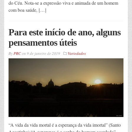
do Céu. Nota-se a expressão viva e animada de um homem
com boa saúde, […]
Para este início de ano, alguns
pensamentos úteis
By
PRC
on
9 de janeiro de 2019
Variedades
“A vida da vida mortal é a esperança da vida imortal” (Santo
Agostinho) “A esperança é o sonho do homem acordado”