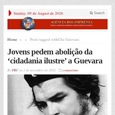
Sunday, 09 de August de 2026
Search
Home
»
»
Posts tagged with
Che Guevara
Jovens pedem abolição da
‘cidadania ilustre’ a Guevara
By
PRC
on
1 de novembro de 2021
comunismo