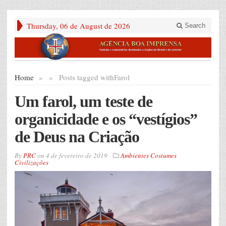
Thursday, 06 de August de 2026
Search
Home
»
»
Posts tagged with
Farol
Um farol, um teste de
organicidade e os “vestígios”
de Deus na Criação
By
PRC
on
4 de fevereiro de 2019
Ambientes Costumes
Civilizações