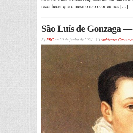
reconhecer que o mesmo não ocorreu nos […]
São Luís de Gonzaga — 
By
PRC
on
20 de junho de 2021
Ambientes Costumes