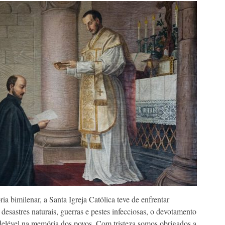
 bimilenar, a Santa Igreja Católica teve de enfrentar
desastres naturais, guerras e pestes infecciosas, o devotamento
ndelével na memória dos povos. Com tristeza somos obrigados a