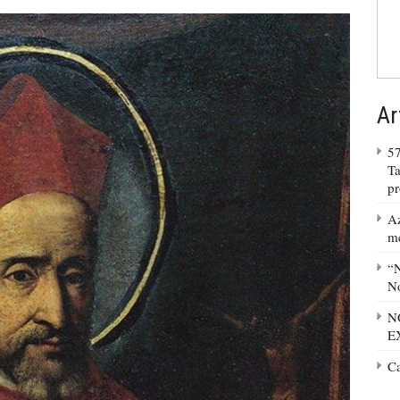
Ar
57
Ta
p
Az
m
“N
No
N
E
C