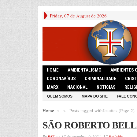
Friday, 07 de August de 2026
HOME
AMBIENTALISMO
AMBIENTES 
CORONAVÍRUS
CRIMINALIDADE
CRIS
MARX
NACIONAL
NOTICIAS
RELIG
QUEM SOMOS
MAPA DO SITE
FALE CON
Home
»
»
Posts tagged with
Jesuítas (Page 2)
SÃO ROBERTO BEL
By
PRC
on
17 de setembro de 2021
Religião