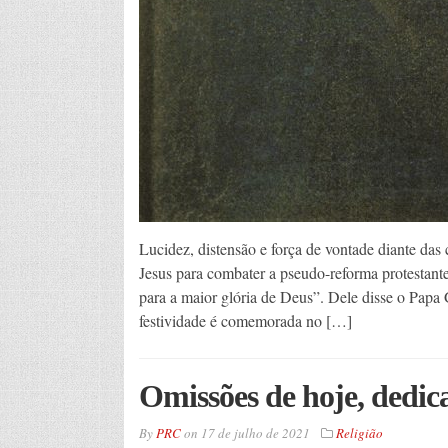
Lucidez, distensão e força de vontade diante da
Jesus para combater a pseudo-reforma protestan
para a maior glória de Deus”. Dele disse o Papa
festividade é comemorada no […]
Omissões de hoje, dedica
By
PRC
on
17 de julho de 2021
Religião