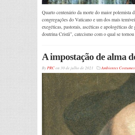
Quarto centenário da morte do maior polemista da 
congregações do Vaticano e um dos mais temíveis
exegéticas, pastorais, ascéticas e apologéticas 
doutrina Cristã”, catecismo com o qual se tornou
A impostação de alma de
By
PRC
on
30 de julho de 2021
Ambientes Costumes 