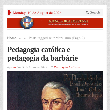
Monday, 10 de August de 2026
Search
Home
»
»
Posts tagged with
Marxismo (Page 2)
Pedagogia católica e
pedagogia da barbárie
By
PRC
on
9 de julho de 2019
Revolução Cultural