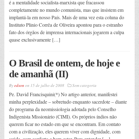
é a mentalidade socialista-marxista que fracassou
completamente no mundo comunista, mas que insistem em
implantá-la em nosso País. Mais de uma vez esta coluna do
Instituto Plinio Corrêa de Oliveira apontou para o estranho
fato dos órgãos de imprensa internacionais jogarem a culpa
quase exclusivamente […]
O Brasil de ontem, de hoje e
de amanhã (II)
By
edson
on
15 de julho de 2008
Sem categoria
Pe. David Francisquini(*) No artigo anterior, manifestei
minha perplexidade – sobretudo enquanto sacerdote – diante
do programa da neomissiologia adotada pelo Conselho
Indigenista Missionário (CIMI). Os próprios índios não
querem ficar no estado em que se encontram. Em contato
com a civilização, eles querem viver com dignidade, com
saúde, com conforto e bem-estar. Para entender […]