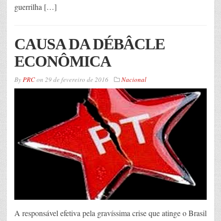
guerrilha […]
CAUSA DA DÉBÂCLE
ECONÔMICA
By
PRC
on
29 de fevereiro de 2016
Nacional
A responsável efetiva pela gravíssima crise que atinge o Brasil