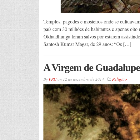
Templos, pagodes e mosteiros onde se cultuavam
país com 30 milhões de habitantes e apenas oito m
Okhaldhunga foram salvos por estarem assistindo
Santosh Kumar Magar, de 29 anos: “Os […]
A Virgem de Guadalupe:
By
PRC
on
12 de dezembro de 2014
Religião