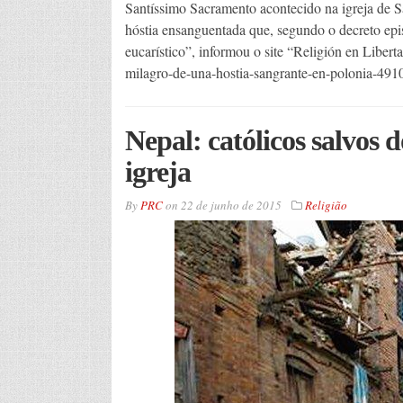
Santíssimo Sacramento acontecido na igreja de Sã
hóstia ensanguentada que, segundo o decreto epis
eucarístico”, informou o site “Religión en Libert
milagro-de-una-hostia-sangrante-en-polonia-49
Nepal: católicos salvos 
igreja
By
PRC
on
22 de junho de 2015
Religião