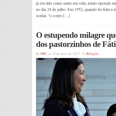
já era tido como santo em vida, tendo operado mui
no dia 24 de julho. Em 1952, quando foi feita a 
ocular, “o corpo […]
O estupendo milagre que
dos pastorzinhos de Fát
By
PRC
on
19 de maio de 2017
Religião