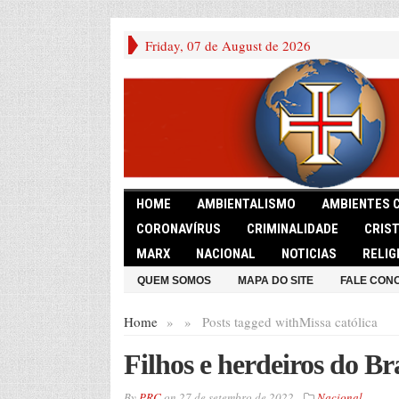
Friday, 07 de August de 2026
HOME
AMBIENTALISMO
AMBIENTES 
CORONAVÍRUS
CRIMINALIDADE
CRIS
MARX
NACIONAL
NOTICIAS
RELIG
QUEM SOMOS
MAPA DO SITE
FALE CON
Home
»
»
Posts tagged with
Missa católica
Filhos e herdeiros do Br
By
PRC
on
27 de setembro de 2022
Nacional