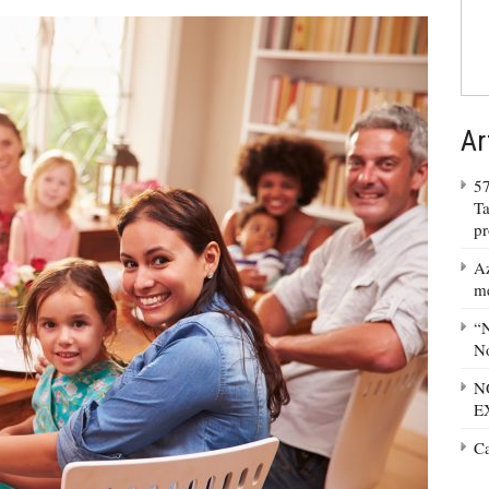
Ar
57
Ta
p
Az
m
“N
No
N
E
C