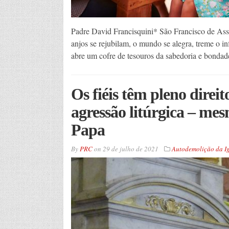
Padre David Francisquini* São Francisco de Ass
anjos se rejubilam, o mundo se alegra, treme o 
abre um cofre de tesouros da sabedoria e bondad
Os fiéis têm pleno direi
agressão litúrgica – m
Papa
By
PRC
on
29 de julho de 2021
Autodemolição da Ig