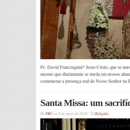
Pe. David Francisquini* Jesus Cristo, que se imol
mesmo que diariamente se imola em nossos altar
comemorar a presença real de Nosso Senhor na Euca
Santa Missa: um sacrifí
By
PRC
on
8 de maio de 2018
Religião