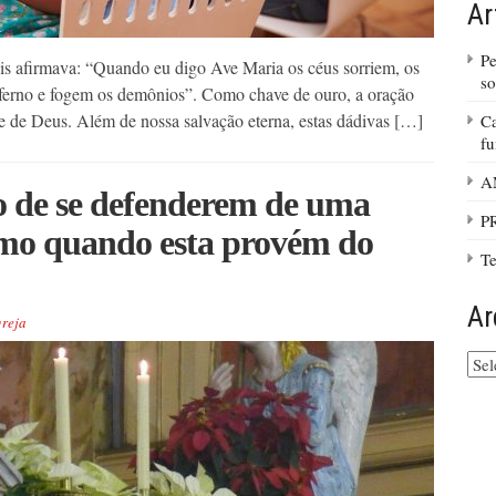
Ar
Pe
is afirmava: “Quando eu digo Ave Maria os céus sorriem, os
so
inferno e fogem os demônios”. Como chave de ouro, a oração
e de Deus. Além de nossa salvação eterna, estas dádivas […]
Ca
f
A
to de se defenderem de uma
P
esmo quando esta provém do
Te
Ar
reja
Arq
do
site