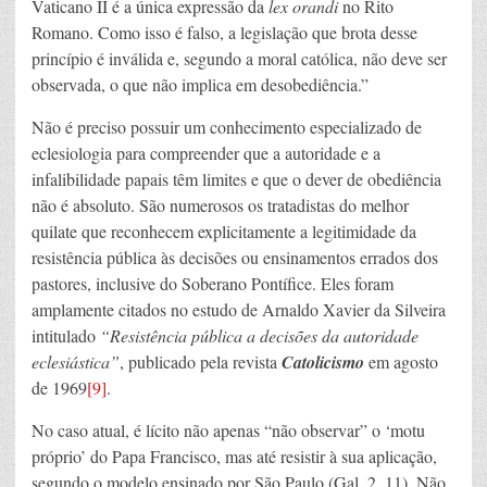
Vaticano II é a única expressão da
lex orandi
no Rito
Romano. Como isso é falso, a legislação que brota desse
princípio é inválida e, segundo a moral católica, não deve ser
observada, o que não implica em desobediência.”
Não é preciso possuir um conhecimento especializado de
eclesiologia para compreender que a autoridade e a
infalibilidade papais têm limites e que o dever de obediência
não é absoluto. São numerosos os tratadistas do melhor
quilate que reconhecem explicitamente a legitimidade da
resistência pública às decisões ou ensinamentos errados dos
pastores, inclusive do Soberano Pontífice. Eles foram
amplamente citados no estudo de Arnaldo Xavier da Silveira
intitulado
“Resistência pública a decisões da autoridade
eclesiástica”
, publicado pela revista
Catolicismo
em agosto
de 1969
[9]
.
No caso atual, é lícito não apenas “não observar” o ‘motu
próprio’ do Papa Francisco, mas até resistir à sua aplicação,
segundo o modelo ensinado por São Paulo (Gal. 2, 11). Não