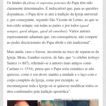
Os limites da
plena et suprema potestas
do Papa têm sido
claramente determinados. É indiscutível que, para as questões
dogmáticas, o Papa deve se ater à tradição da Igreja universal
e, por conseguinte, segundo São Vicente de Lérins, ao que se
tem crido sempre, em todas as partes e por todos (
quod
semper, quod ubique, quod ab omnibus
). Vários autores
expressamente adiantam que, em consequência, não compete
ao poder discricionário do Papa abolir o rito tradicional”.
Mais ainda, caso o fizesse, incorreria no risco de separar-se da
Igreja. Mons. Gamber escreve, de fato, que “o célebre teólogo
Suárez (+ l6l7), referindo-se a autores mais antigos como
Caetano (+ 1534), pensa que o Papa seria cismático se não
quisesse, como é seu dever, manter a unidade e o laço com o
corpo completo da Igreja, como por exemplo, se
excomungasse toda a Igreja ou se quisesse modificar todos os
ritos confirmados pela tradição apostólica”.