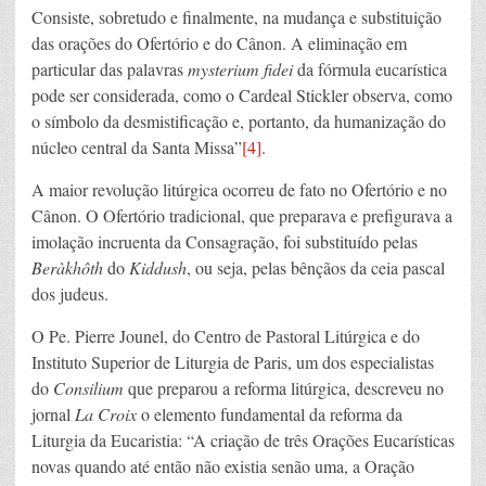
Consiste, sobretudo e finalmente, na mudança e substituição
das orações do Ofertório e do Cânon. A eliminação em
particular das palavras
mysterium fidei
da fórmula eucarística
pode ser considerada, como o Cardeal Stickler observa, como
o símbolo da desmistificação e, portanto, da humanização do
núcleo central da Santa Missa”
[4]
.
A maior revolução litúrgica ocorreu de fato no Ofertório e no
Cânon. O Ofertório tradicional, que preparava e prefigurava a
imolação incruenta da Consagração, foi substituído pelas
Beràkhôth
do
Kiddush
, ou seja, pelas bênçãos da ceia pascal
dos judeus.
O Pe. Pierre Jounel, do Centro de Pastoral Litúrgica e do
Instituto Superior de Liturgia de Paris, um dos especialistas
do
Consilium
que preparou a reforma litúrgica, descreveu no
jornal
La Croix
o elemento fundamental da reforma da
Liturgia da Eucaristia: “A criação de três Orações Eucarísticas
novas quando até então não existia senão uma, a Oração