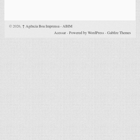
© 2026,
↑
Agência Boa Imprensa - ABIM
Acessar
-
Powered by WordPress
-
Gabfire Themes