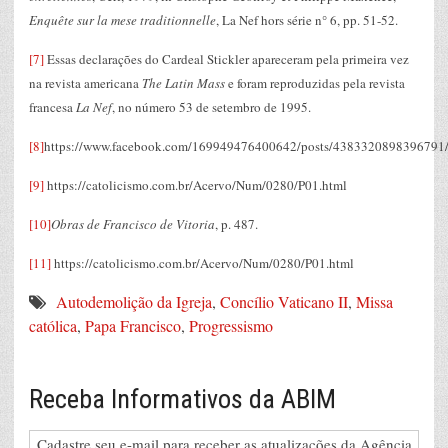
Enquête sur la mese traditionnelle
, La Nef hors série n° 6, pp. 51-52.
[7]
Essas declarações do Cardeal Stickler apareceram pela primeira vez
na revista americana
The Latin Mass
e foram reproduzidas pela revista
francesa
La Nef
, no número 53 de setembro de 1995.
[8]
https://www.facebook.com/169949476400642/posts/4383320898396791
[9]
https://catolicismo.com.br/Acervo/Num/0280/P01.html
[10]
Obras de Francisco de Vitoria
, p. 487.
[11]
https://catolicismo.com.br/Acervo/Num/0280/P01.html
Autodemolição da Igreja
,
Concílio Vaticano II
,
Missa
católica
,
Papa Francisco
,
Progressismo
Receba Informativos da ABIM
Cadastre seu e-mail para receber as atualizações da Agência