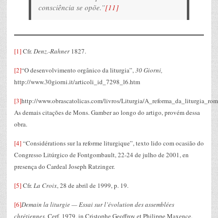
consciência se opõe.”
[11]
[1]
Cfr.
Denz.-Rahner
1827.
[2]
“O desenvolvimento orgânico da liturgia”,
30 Giorni,
http://www.30giorni.it/articoli_id_7298_l6.htm
[3]
http://www.obrascatolicas.com/livros/Liturgia/A_reforma_da_liturgia_ro
As demais citações de Mons. Gamber ao longo do artigo, provém dessa
obra.
[4]
“Considérations sur la reforme liturgique”, texto lido com ocasião do
Congresso Litúrgico de Fontgombault, 22-24 de julho de 2001, en
presença do Cardeal Joseph Ratzinger.
[5]
Cfr.
La Croix
, 28 de abril de 1999, p. 19.
[6]
Demain la liturgie — Essai sur l’évolution des assemblées
chrétiennes
, Cerf, 1979, in Cristophe Geoffroy et Philippe Maxence,