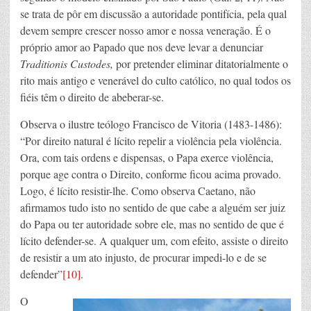
se trata de pôr em discussão a autoridade pontifícia, pela qual
devem sempre crescer nosso amor e nossa veneração. É o
próprio amor ao Papado que nos deve levar a denunciar
Traditionis Custodes,
por pretender eliminar ditatorialmente o
rito mais antigo e venerável do culto católico, no qual todos os
fiéis têm o direito de abeberar-se.
Observa o ilustre teólogo Francisco de Vitoria (1483-1486):
“Por direito natural é lícito repelir a violência pela violência.
Ora, com tais ordens e dispensas, o Papa exerce violência,
porque age contra o Direito, conforme ficou acima provado.
Logo, é lícito resistir-lhe. Como observa Caetano, não
afirmamos tudo isto no sentido de que cabe a alguém ser juiz
do Papa ou ter autoridade sobre ele, mas no sentido de que é
lícito defender-se. A qualquer um, com efeito, assiste o direito
de resistir a um ato injusto, de procurar impedi-lo e de se
defender”
[10]
.
O