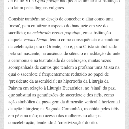
de Paulo VI. O
quid novum
não pode se limitar à substituição
do latim pelas línguas vulgares.
Consiste também no desejo de conceber o altar como uma
‘mesa’, para enfatizar o aspecto do banquete em vez do
sacrifício; na
celebratio versus populum
, em substituição
daquela
versus Deum
, tendo como consequência o abandono
da celebração para o Oriente, isto é, para Cristo simbolizado
pelo sol nascente; na ausência de silêncio e meditação durante
a cerimônia e na teatralidade da celebração, muitas vezes
acompanhada de cantos que tendem a profanar uma Missa na
qual o sacerdote é frequentemente reduzido ao papel de
‘presidente da assembleia’; na hipertrofia da Liturgia da
Palavra em relação à Liturgia Eucarística; no ‘sinal’ da paz,
que substitui as genuflexões do sacerdote e dos fiéis, como
ação simbólica da passagem da dimensão vertical à horizontal
da ação litúrgica; na Sagrada Comunhão, recebida pelos fiéis
em pé e na mão; no acesso das mulheres ao altar; na
concelebração, tendendo à ‘coletivização’ do rito.