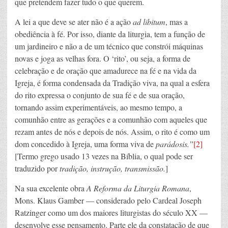
que pretendem fazer tudo o que querem.
A lei a que deve se ater não é a ação
ad libitum
, mas a
obediência à fé. Por isso, diante da liturgia, tem a função de
um jardineiro e não a de um técnico que constrói máquinas
novas e joga as velhas fora. O ‘rito’, ou seja, a forma de
celebração e de oração que amadurece na fé e na vida da
Igreja, é forma condensada da Tradição viva, na qual a esfera
do rito expressa o conjunto de sua fé e de sua oração,
tornando assim experimentáveis, ao mesmo tempo, a
comunhão entre as gerações e a comunhão com aqueles que
rezam antes de nós e depois de nós. Assim, o rito é como um
dom concedido à Igreja, uma forma viva de
parádosis.”
[2]
[Termo grego usado 13 vezes na Bíblia, o qual pode ser
traduzido por
tradição, instrução, transmissão.
]
Na sua excelente obra
A Reforma da Liturgia Romana
,
Mons. Klaus Gamber — considerado pelo Cardeal Joseph
Ratzinger como um dos maiores liturgistas do século XX —
desenvolve esse pensamento. Parte ele da constatação de que