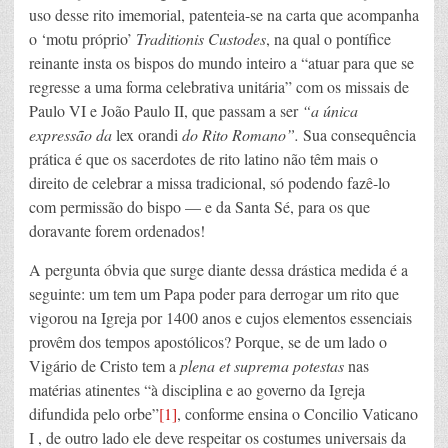
uso desse rito imemorial, patenteia-se na carta que acompanha
o ‘motu próprio’
Traditionis Custodes
, na qual o pontífice
reinante insta os bispos do mundo inteiro a “atuar para que se
regresse a uma forma celebrativa unitária” com os missais de
Paulo VI e João Paulo II, que passam a ser
“a única
expressão da
lex orandi
do Rito Romano”.
Sua consequência
prática é que os sacerdotes de rito latino não têm mais o
direito de celebrar a missa tradicional, só podendo fazê-lo
com permissão do bispo — e da Santa Sé, para os que
doravante forem ordenados!
A pergunta óbvia que surge diante dessa drástica medida é a
seguinte: um tem um Papa poder para derrogar um rito que
vigorou na Igreja por 1400 anos e cujos elementos essenciais
provêm dos tempos apostólicos? Porque, se de um lado o
Vigário de Cristo tem a
plena et suprema potestas
nas
matérias atinentes “à disciplina e ao governo da Igreja
difundida pelo orbe”
[1]
, conforme ensina o Concilio Vaticano
I , de outro lado ele deve respeitar os costumes universais da