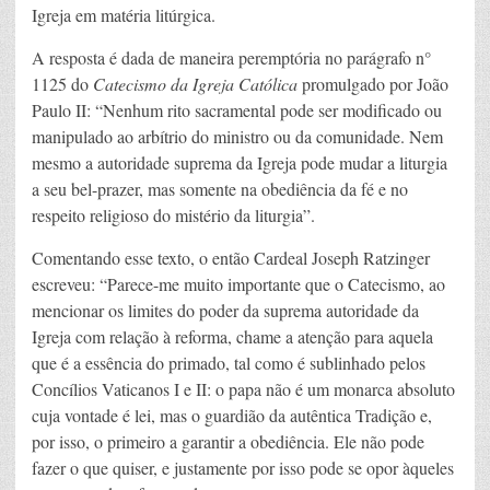
Igreja em matéria litúrgica.
A resposta é dada de maneira peremptória no parágrafo n°
1125 do
Catecismo da Igreja Católica
promulgado por João
Paulo II: “Nenhum rito sacramental pode ser modificado ou
manipulado ao arbítrio do ministro ou da comunidade. Nem
mesmo a autoridade suprema da Igreja pode mudar a liturgia
a seu bel-prazer, mas somente na obediência da fé e no
respeito religioso do mistério da liturgia”.
Comentando esse texto, o então Cardeal Joseph Ratzinger
escreveu: “Parece-me muito importante que o Catecismo, ao
mencionar os limites do poder da suprema autoridade da
Igreja com relação à reforma, chame a atenção para aquela
que é a essência do primado, tal como é sublinhado pelos
Concílios Vaticanos I e II: o papa não é um monarca absoluto
cuja vontade é lei, mas o guardião da autêntica Tradição e,
por isso, o primeiro a garantir a obediência. Ele não pode
fazer o que quiser, e justamente por isso pode se opor àqueles