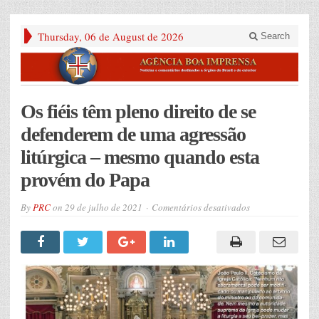
Thursday, 06 de August de 2026
Search
Os fiéis têm pleno direito de se
defenderem de uma agressão
litúrgica – mesmo quando esta
provém do Papa
em
By
PRC
on
29 de julho de 2021
Comentários desativados
Os
fiéis
têm
pleno
direito
de
se
defenderem
de
uma
agressão