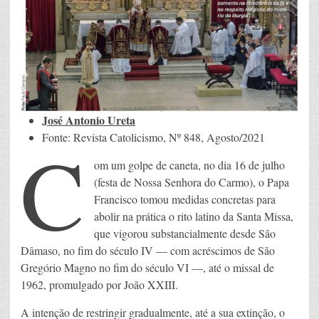
litúrgica
–
mesmo
quando
esta
provém
do
Papa
José Antonio Ureta
C
Fonte: Revista Catolicismo, Nº 848, Agosto/2021
om um golpe de caneta, no dia 16 de julho
(festa de Nossa Senhora do Carmo), o Papa
Francisco tomou medidas concretas para
abolir na prática o rito latino da Santa Missa,
que vigorou substancialmente desde São
Dâmaso, no fim do século IV — com acréscimos de São
Gregório Magno no fim do século VI —, até o missal de
1962, promulgado por João XXIII.
A intenção de restringir gradualmente, até a sua extinção, o