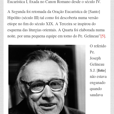
Eucarística I, fixada no Canon Romano desde o século IV.
A Segunda foi retomada da Oração Eucarística de [Santo]
Hipólito (século III) tal como foi descoberta numa versão
etíope no fim do século XIX. A Terceira se inspirou do
esquema das liturgias orientais. A Quarta foi elaborada numa
noite, por uma pequena equipe em torno do Pe. Gelineau”
[5]
.
O referido
Pe.
Joseph
Gelineau
foto
S.J. [
]
não estava
enganado
quando
saudava