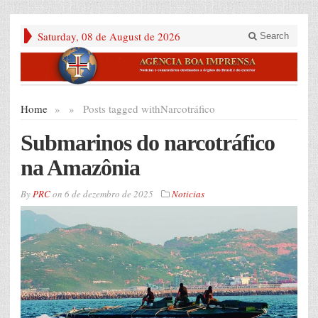
Saturday, 08 de August de 2026
Search
Home
»
»
Posts tagged with
Narcotráfico
Submarinos do narcotráfico
na Amazônia
By
PRC
on
6 de dezembro de 2025
Noticias