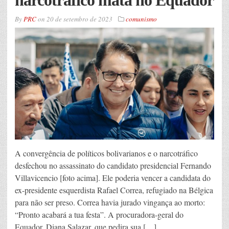
By
PRC
on
20 de setembro de 2023
comunismo
A convergência de políticos bolivarianos e o narcotráfico
desfechou no assassinato do candidato presidencial Fernando
Villavicencio [foto acima]. Ele poderia vencer a candidata do
ex-presidente esquerdista Rafael Correa, refugiado na Bélgica
para não ser preso. Correa havia jurado vingança ao morto:
“Pronto acabará a tua festa”. A procuradora-geral do
Equador, Diana Salazar, que pedira sua […]