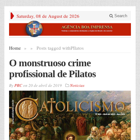
Saturday, 08 de August de 2026
Search
Home
»
»
Posts tagged with
PIlatos
O monstruoso crime
profissional de Pilatos
By
PRC
on
20 de abril de 2019
Noticias