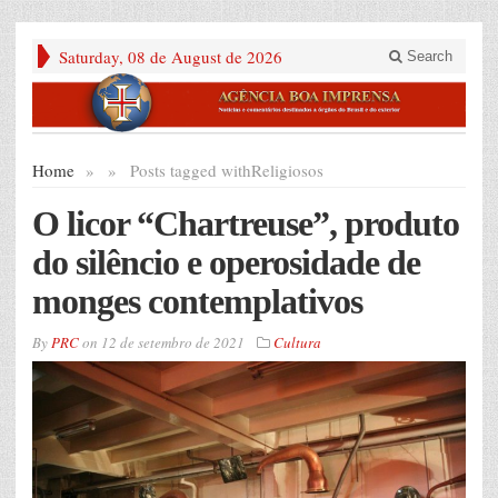
Saturday, 08 de August de 2026
Search
Home
»
»
Posts tagged with
Religiosos
O licor “Chartreuse”, produto
do silêncio e operosidade de
monges contemplativos
By
PRC
on
12 de setembro de 2021
Cultura