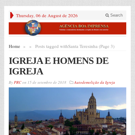
Thursday, 06 de August de 2026
Search
Home
»
»
Posts tagged with
Santa Teresinha (Page 3)
IGREJA E HOMENS DE
IGREJA
By
PRC
on
15 de setembro de 2018
Autodemolição da Igreja