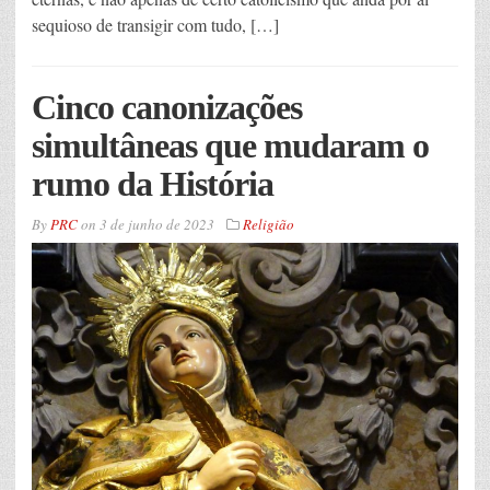
sequioso de transigir com tudo, […]
Cinco canonizações
simultâneas que mudaram o
rumo da História
By
PRC
on
3 de junho de 2023
Religião