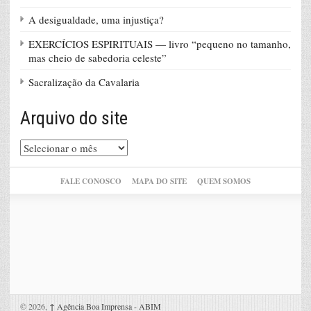
A desigualdade, uma injustiça?
EXERCÍCIOS ESPIRITUAIS — livro “pequeno no tamanho,
mas cheio de sabedoria celeste”
Sacralização da Cavalaria
Arquivo do site
Arquivo
do
site
FALE CONOSCO
MAPA DO SITE
QUEM SOMOS
© 2026,
↑
Agência Boa Imprensa - ABIM