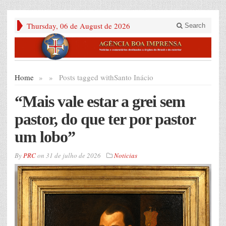
Thursday, 06 de August de 2026
Search
Home
»
»
Posts tagged with
Santo Inácio
“Mais vale estar a grei sem
pastor, do que ter por pastor
um lobo”
By
PRC
on
31 de julho de 2026
Noticias