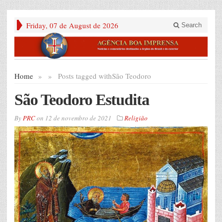
Friday, 07 de August de 2026
Search
Home
»
»
Posts tagged with
São Teodoro
São Teodoro Estudita
By
PRC
on
12 de novembro de 2021
Religião