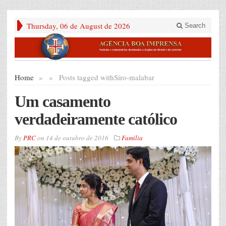
Thursday, 06 de August de 2026
Search
Home
»
»
Posts tagged with
Siro-malabar
Um casamento
verdadeiramente católico
By
PRC
on
14 de outubro de 2016
Família