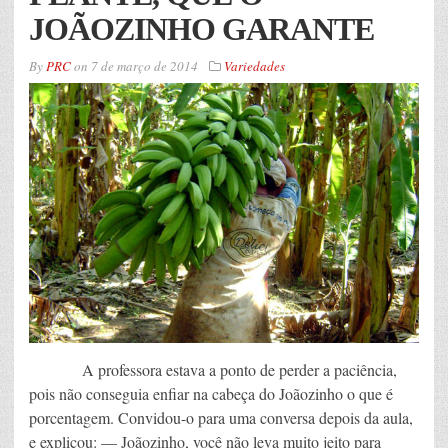
JOÃOZINHO GARANTE
By
PRC
on
7 de março de 2014
Variedades
A professora estava a ponto de perder a paciência,
pois não conseguia enfiar na cabeça do Joãozinho o que é
porcentagem. Convidou-o para uma conversa depois da aula,
e explicou: — Joãozinho, você não leva muito jeito para