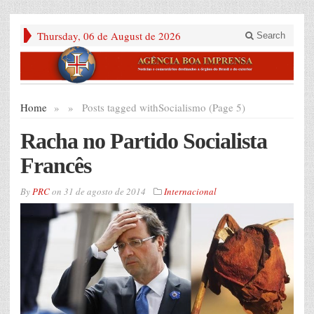
Thursday, 06 de August de 2026
Search
Home
»
»
Posts tagged with
Socialismo (Page 5)
Racha no Partido Socialista
Francês
By
PRC
on
31 de agosto de 2014
Internacional