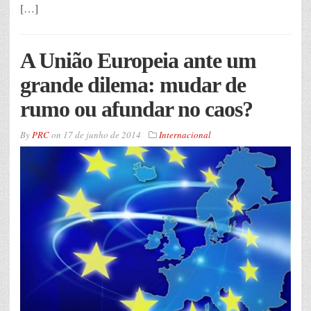
[…]
A União Europeia ante um
grande dilema: mudar de
rumo ou afundar no caos?
By
PRC
on
17 de junho de 2014
Internacional