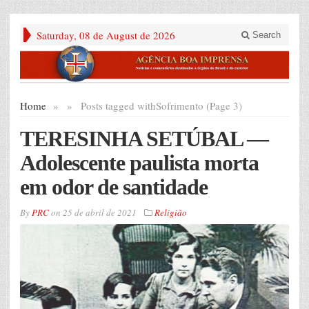
Saturday, 08 de August de 2026
Search
Home
»
»
Posts tagged with
Sofrimento (Page 3)
TERESINHA SETÚBAL —
Adolescente paulista morta
em odor de santidade
By
PRC
on
25 de abril de 2021
Religião