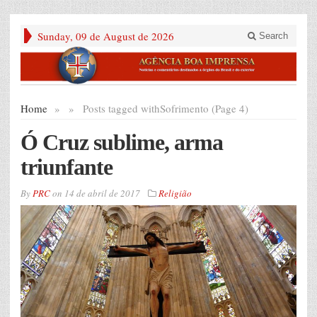
Sunday, 09 de August de 2026
Search
Home
»
»
Posts tagged with
Sofrimento (Page 4)
Ó Cruz sublime, arma
triunfante
By
PRC
on
14 de abril de 2017
Religião