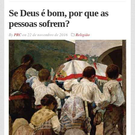
Se Deus é bom, por que as
pessoas sofrem?
By
PRC
on
22 de novembro de 2016
Religião