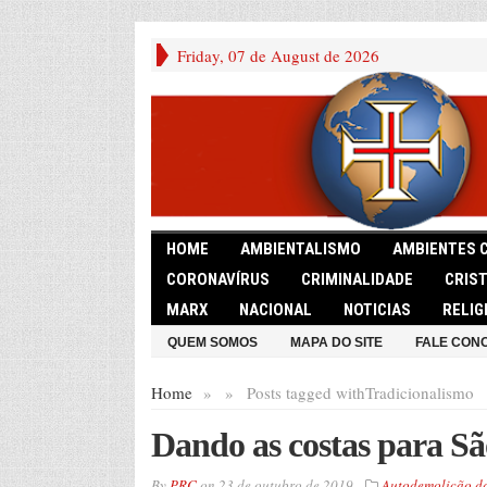
Friday, 07 de August de 2026
HOME
AMBIENTALISMO
AMBIENTES 
CORONAVÍRUS
CRIMINALIDADE
CRIS
MARX
NACIONAL
NOTICIAS
RELIG
QUEM SOMOS
MAPA DO SITE
FALE CON
Home
»
»
Posts tagged with
Tradicionalismo
Dando as costas para Sã
By
PRC
on
23 de outubro de 2019
Autodemolição da