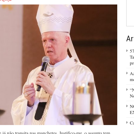
Ar
57
Ta
p
Az
m
“N
No
N
E
C
 já não transita nas manchetes. Justifico-me, o assunto tem