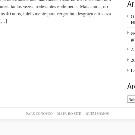
Ar
ntes, tantas vezes irrelevantes e efêmeras. Mais ainda, no
ns 40 anos, infelizmente para vergonha, desgraça e tristeza
O
 […]
H
No
gr
A
2
Lo
Ar
Arq
do
site
FALE CONOSCO
MAPA DO SITE
QUEM SOMOS