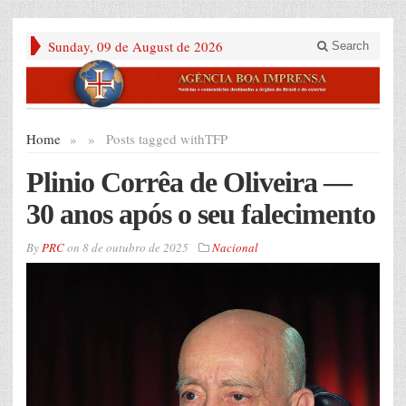
Sunday, 09 de August de 2026
Search
Home
»
»
Posts tagged with
TFP
Plinio Corrêa de Oliveira —
30 anos após o seu falecimento
By
PRC
on
8 de outubro de 2025
Nacional