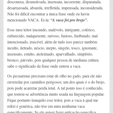
desconexa, desmotivada, insensata, incoerente, disparatada,
desarrazoada, absurda, irrefletida, impensada, inconsiderada.
Não foi difícil encontrar a única frase onde eu havia
mencionado VACA. Ei-la:
“A vaca foi pro brejo”.
Esse meu leitor iracundo, malévolo, intrigante, colérico,
enfurecido, malquerente, raivoso, furioso, furibundo, mal
intencionado, irascível, além de tudo isso parece também
inculto, iletrado, néscio, inepto, singelo, tosco, ignorante,
insensato, estulto, atoleimado, aparvalhado, simplório,
bronco, párvulo, pois qualquer pessoa de mediana cultura
sabe o significado da frase onde entrou a vaca.
Os pecuaristas precisam estar de olho no gado, para ele não
enveredar por caminhos perigosos; um dos quais é o do brejo,
pois pode acarretar perda total. A tal ponto isso é conhecido,
que tornou-se advertência muito usada na linguagem popular.
Fique portanto tranquilo esse leitor, pois a vaca à qual me
referi é genérica, não tive em mira nenhuma vaca
especificamente. Se ele quiser fazer aplicação específica,