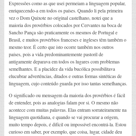
Expressões como as que usei permeiam a linguagem popular,
enriquecendo-a em todos os países. Quando li pela primeira
vez o Dom Quixote no original castelhano, notei que a
maioria dos provérbios colocados por Cervantes na boca de
Sancho Pança são praticamente os mesmos de Portugal e
Brasil, e muitos provérbios franceses e ingleses têm também o
mesmo teor. É certo que isto ocorre também nos outros
países, pois a vida predominantemente pastoril de
antigamente deparava em todos os lugares com problemas
semelhantes. E a placidez da vida bucólica possibilitava
elucubrar advertências, ditados e outras formas sintéticas de
linguagem, cujo conteúdo guarda por isso tantas semelhanças.
O significado ou mensagem da maioria dos provérbios é fácil
de entender, pois as analogias falam por si. O mesmo não
acontece com muitas palavras. Elas entram sorrateiramente na
linguagem quotidiana, e quando se vai procurar a origem,
muito tempo depois, é difícil ou impossível encontrá-la. Estou
curioso em saber, por exemplo, que coisa, lugar, cidade deu