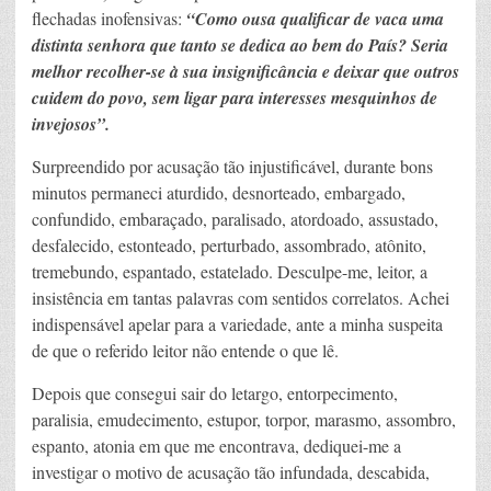
flechadas inofensivas:
“Como ousa qualificar de vaca uma
distinta senhora que tanto se dedica ao bem do País? Seria
melhor recolher-se à sua insignificância e deixar que outros
cuidem do povo, sem ligar para interesses mesquinhos de
invejosos”.
Surpreendido por acusação tão injustificável, durante bons
minutos permaneci aturdido, desnorteado, embargado,
confundido, embaraçado, paralisado, atordoado, assustado,
desfalecido, estonteado, perturbado, assombrado, atônito,
tremebundo, espantado, estatelado. Desculpe-me, leitor, a
insistência em tantas palavras com sentidos correlatos. Achei
indispensável apelar para a variedade, ante a minha suspeita
de que o referido leitor não entende o que lê.
Depois que consegui sair do letargo, entorpecimento,
paralisia, emudecimento, estupor, torpor, marasmo, assombro,
espanto, atonia em que me encontrava, dediquei-me a
investigar o motivo de acusação tão infundada, descabida,