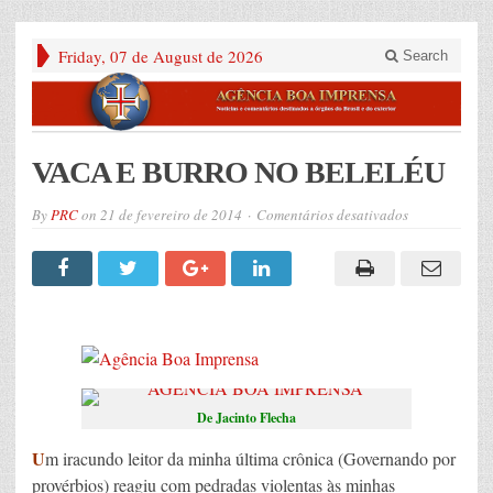
Friday, 07 de August de 2026
Search
VACA E BURRO NO BELELÉU
em
By
PRC
on
21 de fevereiro de 2014
Comentários desativados
VACA
E
BURRO
NO
BELELÉU
De Jacinto Flecha
U
m iracundo leitor da minha última crônica (Governando por
provérbios) reagiu com pedradas violentas às minhas