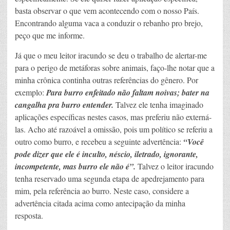
basta observar o que vem acontecendo com o nosso País.
Encontrando alguma vaca a conduzir o rebanho pro brejo,
peço que me informe.
Já que o meu leitor iracundo se deu o trabalho de alertar-me
para o perigo de metáforas sobre animais, faço-lhe notar que a
minha crônica continha outras referências do gênero. Por
exemplo:
Para burro enfeitado não faltam noivas; bater na
cangalha pra burro entender.
Talvez ele tenha imaginado
aplicações específicas nestes casos, mas preferiu não externá-
las. Acho até razoável a omissão, pois um político se referiu a
outro como burro, e recebeu a seguinte advertência:
“Você
pode dizer que ele é inculto, néscio, iletrado, ignorante,
incompetente, mas burro ele não é”.
Talvez o leitor iracundo
tenha reservado uma segunda etapa de apedrejamento para
mim, pela referência ao burro. Neste caso, considere a
advertência citada acima como antecipação da minha
resposta.