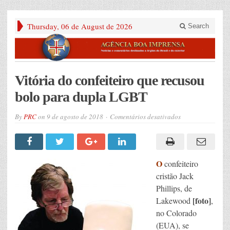
Thursday, 06 de August de 2026
Search
Vitória do confeiteiro que recusou
bolo para dupla LGBT
em
By
PRC
on
9 de agosto de 2018
Comentários desativados
Vitória
do
confeiteiro
que
recusou
bolo
O
confeiteiro
para
dupla
cristão Jack
LGBT
Phillips, de
[foto]
Lakewood
,
no Colorado
(EUA), se