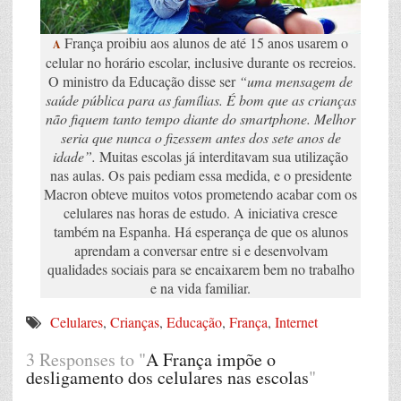
França proibiu aos alunos de até 15 anos usarem o
A
celular no horário escolar, inclusive durante os recreios.
O ministro da Educação disse ser
“uma mensagem de
saúde pública para as famílias. É bom que as crianças
não fiquem tanto tempo diante do smartphone. Melhor
seria que nunca o fizessem antes dos sete anos de
idade”.
Muitas escolas já interditavam sua utilização
nas aulas. Os pais pediam essa medida, e o presidente
Macron obteve muitos votos prometendo acabar com os
celulares nas horas de estudo. A iniciativa cresce
também na Espanha. Há esperança de que os alunos
aprendam a conversar entre si e desenvolvam
qualidades sociais para se encaixarem bem no trabalho
e na vida familiar.
Celulares
,
Crianças
,
Educação
,
França
,
Internet
3 Responses to "
A França impõe o
desligamento dos celulares nas escolas
"