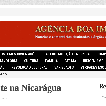
COSTUMES CIVILIZAÇÕES
AUTODEMOLIÇÃO DA IGREJA
COMP
TIANOFOBIA
CULTURA
FAMÍLIA
FÁTIMA
INDIGENISMO
IÃO
REVOLUÇÃO CULTURAL
VARIEDADES
VERDADES ESQU
OSCO
te na Nicarágua
Re
Ca
em
vados
Atentado
a