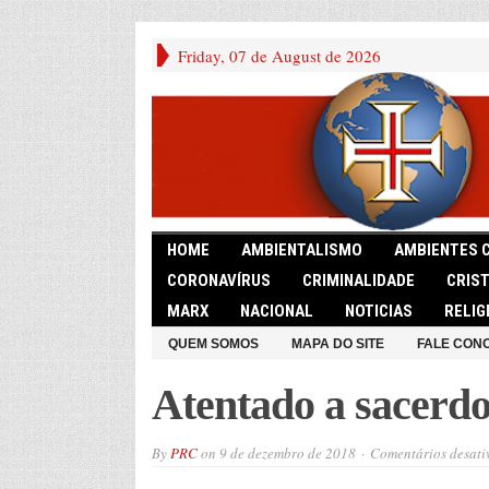
Friday, 07 de August de 2026
HOME
AMBIENTALISMO
AMBIENTES 
CORONAVÍRUS
CRIMINALIDADE
CRIS
MARX
NACIONAL
NOTICIAS
RELIG
QUEM SOMOS
MAPA DO SITE
FALE CON
Atentado a sacerdo
By
PRC
on
9 de dezembro de 2018
Comentários desati