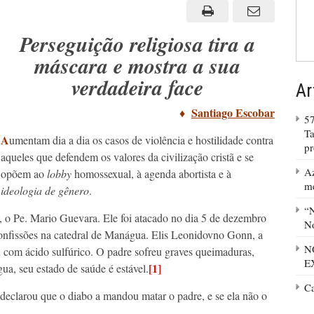
sacerdote
na
Nicarágua
Perseguição religiosa tira a
máscara e mostra a sua
verdadeira face
Ar
♦
Santiago Escobar
57
Ta
A
umentam dia a dia os casos de violência e hostilidade contra
p
aqueles que defendem os valores da civilização cristã e se
Az
opõem ao
lobby
homossexual, à agenda abortista e à
m
ideologia de gênero
.
“N
, o Pe. Mario Guevara. Ele foi atacado no dia 5 de dezembro
No
nfissões na catedral de Manágua. Elis Leonidovno Gonn, a
N
u com ácido sulfúrico. O padre sofreu graves queimaduras,
E
[1]
a, seu estado de saúde é estável.
C
 declarou que o diabo a mandou matar o padre, e se ela não o