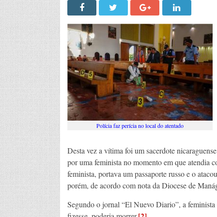
Polícia faz perícia no local do atentado
Desta vez a vítima foi um sacerdote nicaraguense
por uma feminista no momento em que atendia co
feminista, portava um passaporte russo e o ataco
porém, de acordo com nota da Diocese de Manágu
Segundo o jornal “El Nuevo Diario”, a feminista
[2]
fizesse, poderia morrer.