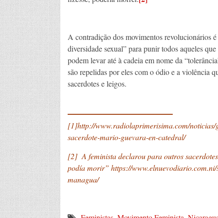
A contradição dos movimentos revolucionários é 
diversidade sexual” para punir todos aqueles qu
podem levar até à cadeia em nome da “tolerância”,
são repelidas por eles com o ódio e a violência q
sacerdotes e leigos.
____________
[1]
http://www.radiolaprimerisima.com/noticias/
sacerdote-mario-guevara-en-catedral/
[2]
A feminista declarou para outros sacerdotes q
podía morir”
https://www.elnuevodiario.com.ni
managua/
Feministas
,
Movimento Feminista
,
Nicaragu