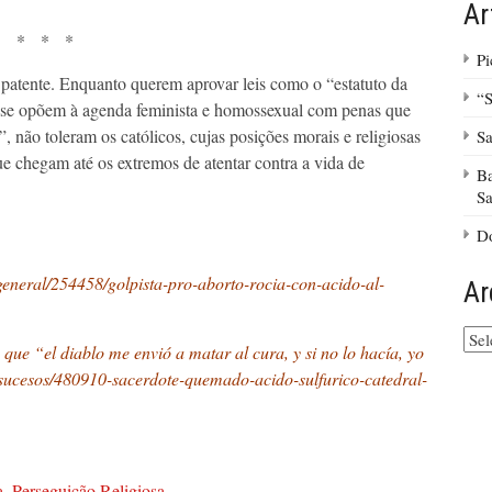
Ar
* * *
Pi
patente. Enquanto querem aprovar leis como o “estatuto da
“S
e se opõem à agenda feminista e homossexual com penas que
 não toleram os católicos, cujas posições morais e religiosas
Sa
ue chegam até os extremos de atentar contra a vida de
Ba
Sa
Do
general/254458/golpista-pro-aborto-rocia-con-acido-al-
Ar
Arq
ue “el diablo me envió a matar al cura, y si no lo hacía, yo
do
/sucesos/480910-sacerdote-quemado-acido-sulfurico-catedral-
site
a
,
Perseguição Religiosa