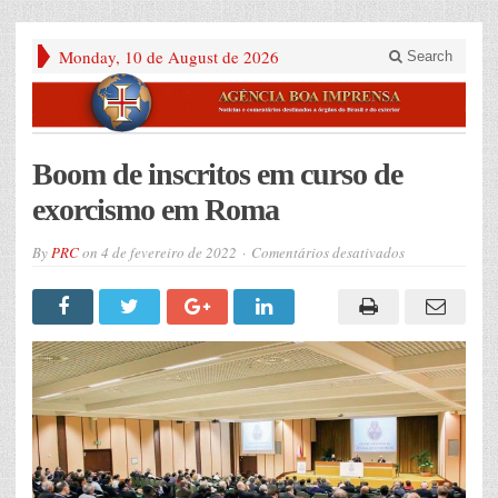
Monday, 10 de August de 2026
Search
Boom de inscritos em curso de
exorcismo em Roma
em
By
PRC
on
4 de fevereiro de 2022
Comentários desativados
Boom
de
inscritos
em
curso
de
exorcismo
em
Roma