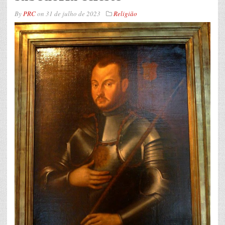
By
PRC
on
31 de julho de 2023
Religião