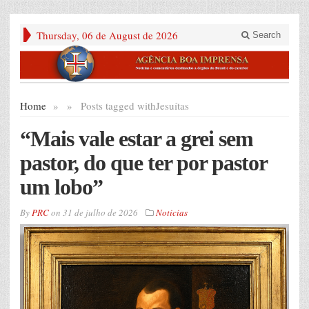
Thursday, 06 de August de 2026
Search
Home
»
»
Posts tagged with
Jesuítas
“Mais vale estar a grei sem
pastor, do que ter por pastor
um lobo”
By
PRC
on
31 de julho de 2026
Noticias