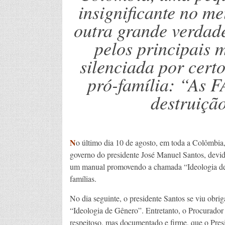
insignificante no m
outra grande verdad
pelos principais 
silenciada por certos
pró-família: “As
destruição
N
o último dia 10 de agosto, em toda a Colômbia, 
governo do presidente José Manuel Santos, devid
um manual promovendo a chamada “Ideologia de G
famílias.
No dia seguinte, o presidente Santos se viu obri
“Ideologia de Gênero”. Entretanto, o Procurado
respeitoso, mas documentado e firme, que o Presi