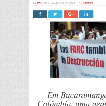
By
PRC
on
21 de agosto de 2016
1 Comment
Em Bucaramanga,
Colômbia, uma pequ