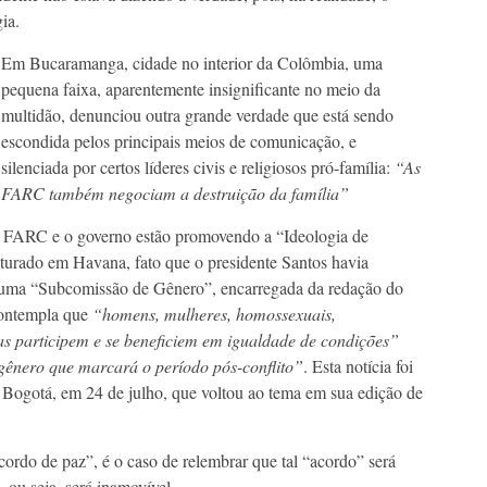
ia.
Em Bucaramanga, cidade no interior da Colômbia, uma
pequena faixa, aparentemente insignificante no meio da
multidão, denunciou outra grande verdade que está sendo
escondida pelos principais meios de comunicação, e
silenciada por certos líderes civis e religiosos pró-família:
“As
FARC também negociam a destruição da família”
as FARC e o governo estão promovendo a “Ideologia de
urado em Havana, fato que o presidente Santos havia
 uma “Subcomissão de Gênero”, encarregada da redação do
contempla que
“homens, mulheres, homossexuais,
as participem e se beneficiem em igualdade de condições”
ênero que marcará o período pós-conflito”
. Esta notícia foi
 Bogotá, em 24 de julho, que voltou ao tema em sua edição de
cordo de paz”, é o caso de relembrar que tal “acordo” será
 ou seja, será inamovível.