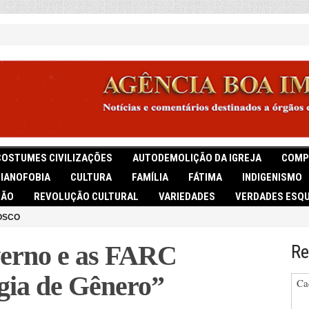
COSTUMES CIVILIZAÇÕES
AUTODEMOLIÇÃO DA IGREJA
COMP
TIANOFOBIA
CULTURA
FAMÍLIA
FÁTIMA
INDIGENISMO
IÃO
REVOLUÇÃO CULTURAL
VARIEDADES
VERDADES ESQU
OSCO
rno e as FARC
Re
gia de Gênero”
Ca