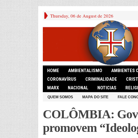
Thursday, 06 de August de 2026
HOME
AMBIENTALISMO
AMBIENTES 
CORONAVÍRUS
CRIMINALIDADE
CRIS
MARX
NACIONAL
NOTICIAS
RELIG
QUEM SOMOS
MAPA DO SITE
FALE CON
COLÔMBIA: Gove
promovem “Ideolo