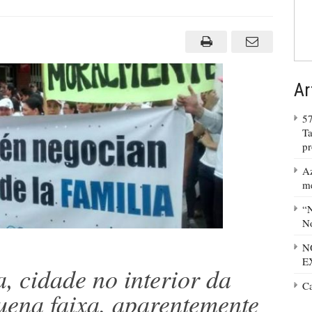
Ar
57
Ta
p
Az
m
“N
No
N
E
 cidade no interior da
C
ena faixa, aparentemente