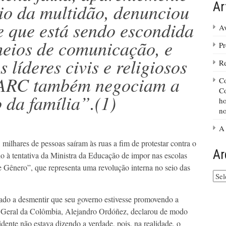
Ar
eio da multidão, denunciou
e que está sendo escondida
Av
meios de comunicação, e
Pr
 líderes civis e religiosos
Re
 FARC também negociam a
Co
Co
 da família”.(1)
ho
no
A 
milhares de pessoas saíram às ruas a fim de protestar contra o
Ar
o à tentativa da Ministra da Educação de impor nas escolas
ênero”, que representa uma revolução interna no seio das
Arq
do
site
gado a desmentir que seu governo estivesse promovendo a
r Geral da Colômbia, Alejandro Ordóñez, declarou de modo
dente não estava dizendo a verdade, pois, na realidade, o