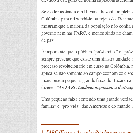
Se ele for assinado em Havana, haverá um plebis
Colômbia para referendá-lo ou rejeitá-lo. Recent
mostram que a maioria da população não confia
governo nem nas FARC, e menos ainda no cham
de paz”.
É importante que o público “pró-família” e “pró-
sempre presente que existe uma sinistra unidade 
processo revolucionário em curso na Colômbia, 
aplica-se não somente ao campo econômico e soc
mencionada pequena-grande faixa de Bucaramang
dizeres:
“As FARC também negociam a destruiç
Uma pequena faixa contendo uma grande verdade
família” e “pró-vida” das Américas e do mundo in
_______
1. FARC (Fuerzas Armadas Revolucionarias de 