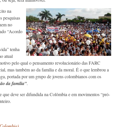
cito na
es pesquisas
 nem no
ado “Acordo
vida” tenha
no atual
motivo pelo qual o pensamento revolucionário das FARC
ial, mas também ao da família e da moral. É o que lembrou a
a, portada por um grupo de jovens colombianos com os
ão da família”
.
 que deve ser difundida na Colômbia e em movimentos “pró-
teiro.
Colombia).