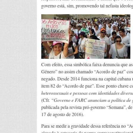
governo está, sim, promovendo tal nefasta ideolog
Com efeito, essa simbólica faixa denuncia que 
Gênero” no assim chamado “Acordo de paz” cost
negado. Desde 2014 funciona na capital cubana
item 82 do “Acordo de paz”. Esse ponto chave 
heterossexuais e pessoas com identidades divers
(Cfr.
“Governo e FARC anunciam a política de g
publicada pela revista pró-governo “Semana”, de
17 de agosto de 2016).
Para se medir a gravidade dessa referência no “A
elevado à categoria de norma supraconstitucional,