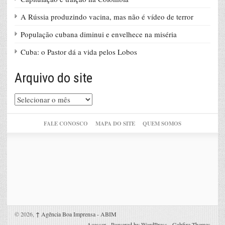
A Rússia produzindo vacina, mas não é vídeo de terror
População cubana diminui e envelhece na miséria
Cuba: o Pastor dá a vida pelos Lobos
Arquivo do site
Arquivo
do
site
FALE CONOSCO
MAPA DO SITE
QUEM SOMOS
© 2026,
↑
Agência Boa Imprensa - ABIM
Acessar
-
Powered by WordPress
-
Gabfire Themes