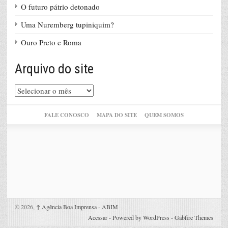
O futuro pátrio detonado
Uma Nuremberg tupiniquim?
Ouro Preto e Roma
Arquivo do site
Arquivo
do
site
FALE CONOSCO
MAPA DO SITE
QUEM SOMOS
© 2026,
↑
Agência Boa Imprensa - ABIM
Acessar
-
Powered by WordPress
-
Gabfire Themes