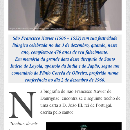
São Francisco Xavier (1506 – 1552) tem sua festividade
litúrgica celebrada no dia 3 de dezembro, quando, neste
ano, completa-se 470 anos de seu falecimento.
Em memória da grande data deste discípulo de Santo
Inácio de Loyola, apóstolo da Índia e do Japão, segue um
comentário de Plinio Corrêa de Oliveira, proferido numa
N
conferência no dia 2 de dezembro de 1966.
a biografia de São Francisco Xavier de
Daurignac, encontra-se o seguinte trecho de
uma carta a D. João III, rei de Portugal,
escrita pelo santo:
“S
enhor, deveis