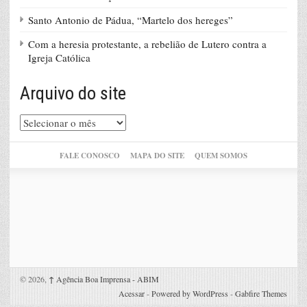
Santo Antonio de Pádua, “Martelo dos hereges”
Com a heresia protestante, a rebelião de Lutero contra a
Igreja Católica
Arquivo do site
Arquivo
do
site
FALE CONOSCO
MAPA DO SITE
QUEM SOMOS
© 2026,
↑
Agência Boa Imprensa - ABIM
Acessar
-
Powered by WordPress
-
Gabfire Themes