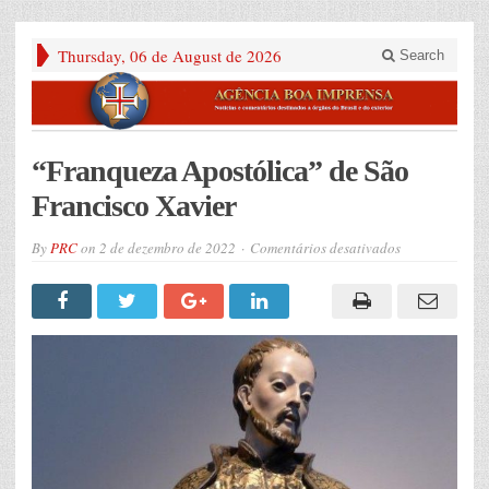
Thursday, 06 de August de 2026
Search
“Franqueza Apostólica” de São
Francisco Xavier
em
By
PRC
on
2 de dezembro de 2022
Comentários desativados
“Franqueza
Apostólica”
de
São
Francisco
Xavier