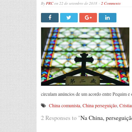
By
PRC
on
22 de setembro de 2018
2 Comments
circulam anúncios de um acordo entre Pequim e 
China comunista
,
China perseguição
,
Cristi
2 Responses to "
Na China, perseguiçã