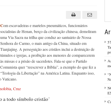
C
om escavadeiras e martelos pneumáticos, funcionários
Ar
socialistas de Henan, berço da civilização chinesa, demoliram
uma Via Sacra na trilha que conduz ao santuário de Nossa
57
Senhora do Carmo, o mais antigo da China, situado em
Ta
Tianjiajing. A perseguição aos cristãos inclui a destruição de
p
túmulos e igrejas, a proibição aos menores de comparecerem
Az
às missas e a prisão de sacerdotes. Fala-se que o Partido
m
Comunista quer “reescrever a Bíblia”, a exemplo do que fez a
“Teologia da Libertação” na América Latina. Enquanto isso,
“N
o Vaticano.
No
N
anofobia
,
Cruz
E
o a todo símbolo cristão
"
C