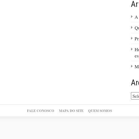
Ar
A 
Qu
Pr
Hu
es
Ma
Ar
Arq
do
site
FALE CONOSCO
MAPA DO SITE
QUEM SOMOS