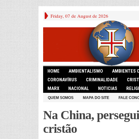
Friday, 07 de August de 2026
HOME
AMBIENTALISMO
AMBIENTES 
CORONAVÍRUS
CRIMINALIDADE
CRIS
MARX
NACIONAL
NOTICIAS
RELIG
QUEM SOMOS
MAPA DO SITE
FALE CON
Na China, persegui
cristão