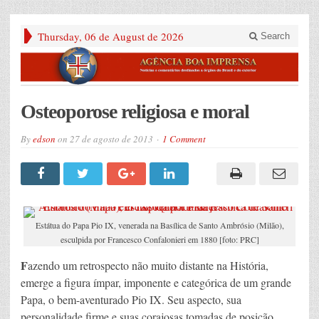
Thursday, 06 de August de 2026
Search
Osteoporose religiosa e moral
By
edson
on
27 de agosto de 2013
1 Comment
Estátua do Papa Pio IX, venerada na Basílica de Santo Ambrósio (Milão),
esculpida por Francesco Confalonieri em 1880 [foto: PRC]
F
azendo um retrospecto não muito distante na História,
emerge a figura ímpar, imponente e categórica de um grande
Papa, o bem-aventurado Pio IX. Seu aspecto, sua
personalidade firme e suas corajosas tomadas de posição