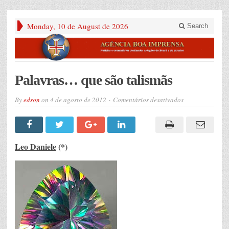
Monday, 10 de August de 2026
Search
Palavras… que são talismãs
em
By
edson
on
4 de agosto de 2012
Comentários desativados
Palavras…
que
são
talismãs
Leo Daniele
(*)