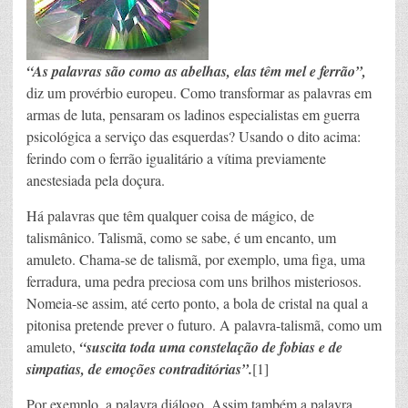
“As
palavras são como as abelhas, elas têm mel e ferrão”,
diz um provérbio europeu. Como transformar as palavras em
armas de luta, pensaram os ladinos especialistas em guerra
psicológica a serviço das esquerdas? Usando o dito acima:
ferindo com o ferrão igualitário a vítima previamente
anestesiada pela doçura.
Há palavras que têm qualquer coisa de mágico, de
talismânico. Talismã, como se sabe, é um encanto, um
amuleto. Chama-se de talismã, por exemplo, uma figa, uma
ferradura, uma pedra preciosa com uns brilhos misteriosos.
Nomeia-se assim, até certo ponto, a bola de cristal na qual a
pitonisa pretende prever o futuro. A palavra-talismã, como um
amuleto,
“suscita toda uma constelação de fobias e de
simpatias, de emoções contraditórias”.
[1]
Por exemplo, a palavra diálogo. Assim também a palavra