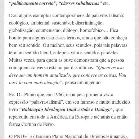
“politicamente correto”, “classes subalternas”
etc.
Dou alguns exemplos contemporâneos de palavras-talismã:
ecológico, ambiental, sustentável; discriminação,
globalização, ecumenismo, diálogo, homofóbico… Fica
bonito para alguns usar esses termos, ainda que não conheça
bem seu sentido. Ou melhor, seus sentidos, pois tais palavras
têm um sentido literal, e depois vários sentidos paralelos.
Muitas vezes, para quem as ouve demonstram que a pessoa
com quem conversa está ao par das últimas.
“Quem as usa
deve ser um homem atualizado, que conhece as coisas. Vou
ouvi-lo com mais atenção”,
pensa um ingênuo.
Foi Dr. Plinio que, em 1966, usou pela primeira vez a
expressão “palavra-talismã”, em seu famoso e muito traduzido
livro
“Baldeação Ideológica Inadvertida e Diálogo”,
que
repercutiu em toda a América, na Europa e até atrás da então
férrea Cortina de Ferro.
O PNDH-3 (Terceiro Plano Nacional de Direitos Humanos),