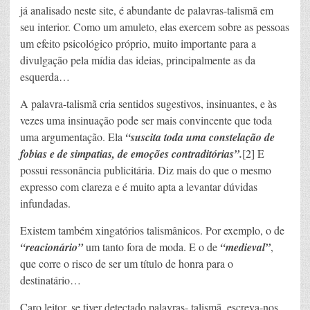
já analisado neste site, é abundante de palavras-talismã em
seu interior. Como um amuleto, elas exercem sobre as pessoas
um efeito psicológico próprio, muito importante para a
divulgação pela mídia das ideias, principalmente as da
esquerda…
A palavra-talismã cria sentidos sugestivos, insinuantes, e às
vezes uma insinuação pode ser mais convincente que toda
uma argumentação. Ela
“suscita toda uma constelação de
fobias e de simpatias, de emoções contraditórias”.
[2] E
possui ressonância publicitária. Diz mais do que o mesmo
expresso com clareza e é muito apta a levantar dúvidas
infundadas.
Existem também xingatórios talismânicos. Por exemplo, o de
“reacionário”
um tanto fora de moda. E o de
“medieval”
,
que corre o risco de ser um título de honra para o
destinatário…
Caro leitor, se tiver detectado palavras- talismã, escreva-nos.