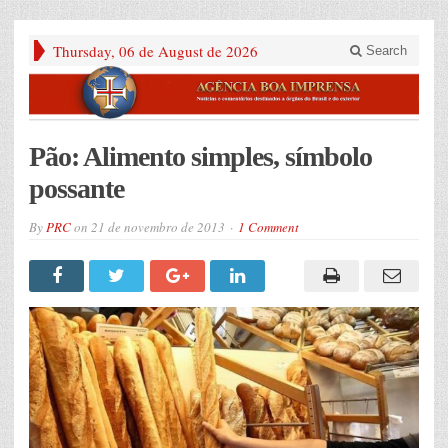
Thursday, 06 de August de 2026
Search
Pão: Alimento simples, símbolo
possante
By
PRC
on
21 de novembro de 2013
1 Comment