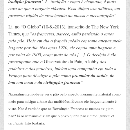
tradição francesa’
. A ‘tradição’: como é chamada, é mais
cara do que a baguete clássica. Essa última usa aditivos, um
processo rápido de crescimento da massa e mecanização”
.
Li, no “O Globo” (10-8.-2013), transcrito do The New York
Times, que “
os franceses, parece, estão perdendo o amor
pelo pão. Hoje em dia o francês médio consome apenas meia
baguete por dia. Nos anos 1970, ele comia uma baguete e,
por volta de 1900, eram mais de três […]. O declínio é tão
preocupante que o
Observatoire du Pain
, o
lobby
dos
padeiros e dos moleiros, iniciou uma campanha em toda a
França para divulgar o pão como
promotor da saúde, de
boa conversa e da civilização francesa
.”
Naturalmente, pode-se ver o pão pelo aspecto meramente material como
meio para mitigar a fome das multidões. É como ele frequentemente é
visto. Não é verdade que na Revolução Francesa as massas exigiam
pão? Já os romanos diziam que o povo queria pão e circo:
panem et
circiensis
. Isto bastaria.