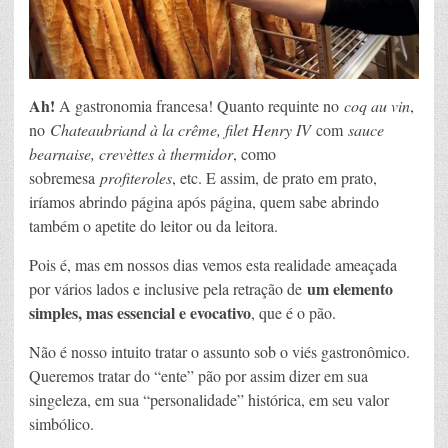
Ah!
A gastronomia francesa! Quanto requinte no
coq au vin
,
no
Chateaubriand à la crême, filet Henry IV
com
sauce
bearnaise, crevèttes à thermidor
, como
sobremesa
profiteroles
, etc. E assim, de prato em prato,
iríamos abrindo página após página, quem sabe abrindo
também o apetite do leitor ou da leitora.
Pois é, mas em nossos dias vemos esta realidade ameaçada
um elemento
por vários lados e inclusive pela retração de
simples, mas essencial e evocativo
, que é o pão.
Não é nosso intuito tratar o assunto sob o viés gastronômico.
Queremos tratar do “ente” pão por assim dizer em sua
singeleza, em sua “personalidade” histórica, em seu valor
simbólico.