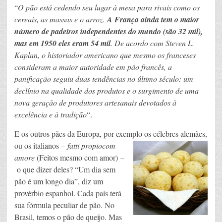
“
O pão está cedendo seu lugar à mesa para rivais como os
cereais, as massas e o arroz.
A França ainda tem o maior
número de padeiros independentes do mundo (são 32 mil),
mas em 1950 eles eram 54 mil
. De acordo com Steven L.
Kaplan, o historiador americano que mesmo os franceses
consideram a maior autoridade em pão francês, a
panificação seguiu duas tendências no último século: um
declínio na qualidade dos produtos e o surgimento de uma
nova geração de produtores artesanais devotados à
excelência e à tradição
“.
E os outros pães da Europa, por exemplo os célebres alemães,
ou os italianos –
fatti propiocom
amore
(Feitos mesmo com amor)
–
o que dizer deles? “Um dia sem
pão é um longo dia”, diz um
provérbio espanhol. Cada país terá
sua fórmula peculiar de pão. No
Brasil, temos o pão de queijo. Mas