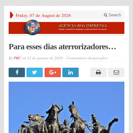
Friday, 07 de August de 2026
Search
Para esses dias aterrorizadores…
em
By
PRC
on
12 de janeiro de 2020
Comentários desativados
Para
esses
dias
aterrorizadore