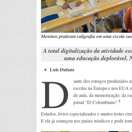
Meninos praticam caligrafia em uma escola su
A total digitalização da atividade es
uma educação deplorável. N
Luis Dufaur
D
iante dos estragos produzidos n
escolas na Europa e nos EUA re
de aula, da memorização, da escr
1
jornal “El Colombiano”.
Estudos, livros especializados e muitos testes c
E ela já começou nos países nórdicos e pode tor