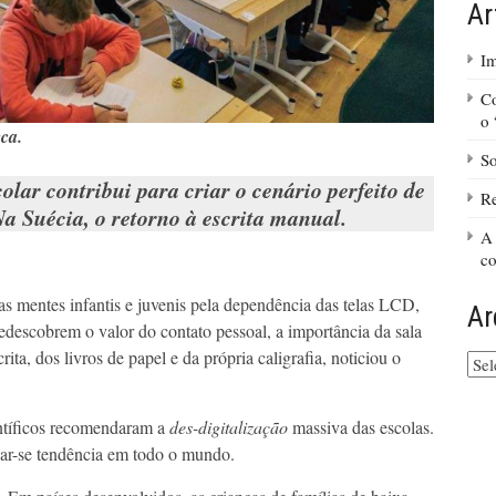
Ar
Im
Co
o
eca.
So
colar contribui para criar o cenário perfeito de
Re
a Suécia, o retorno à escrita manual.
A 
c
as mentes infantis e juvenis pela dependência das telas LCD,
Ar
descobrem o valor do contato pessoal, a importância da sala
ita, dos livros de papel e da própria caligrafia, noticiou o
Arq
do
site
ientíficos recomendaram a
des-digitalização
massiva das escolas.
nar-se tendência em todo o mundo.