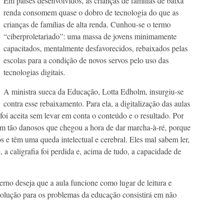
Em países desenvolvidos, as crianças de famílias de baixa
renda consomem quase o dobro de tecnologia do que as
crianças de famílias de alta renda. Cunhou-se o termo
“ciberproletariado”: uma massa de jovens minimamente
capacitados, mentalmente desfavorecidos, rebaixados pelas
escolas para a condição de novos servos pelo uso das
tecnologias digitais.
A ministra sueca da Educação, Lotta Edholm, insurgiu-se
contra esse rebaixamento. Para ela, a digitalização das aulas
foi aceita sem levar em conta o conteúdo e o resultado. Por
ram tão danosos que chegou a hora de dar marcha-à-ré, porque
e têm uma queda intelectual e cerebral. Eles mal sabem ler,
 a caligrafia foi perdida e, acima de tudo, a capacidade de
verno deseja que a aula funcione como lugar de leitura e
 solução para os problemas da educação consistirá em não