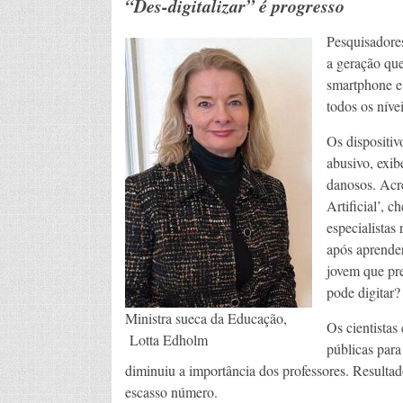
“Des-digitalizar” é progresso
Pesquisadore
a geração qu
smartphone e
todos os níve
Os dispositiv
abusivo, exi
danosos. Acre
Artificial’, 
especialistas
após aprender
jovem que pr
pode digitar?
Ministra sueca da Educação,
Os cientista
Lotta Edholm
públicas para
diminuiu a importância dos professores. Resultad
escasso número.