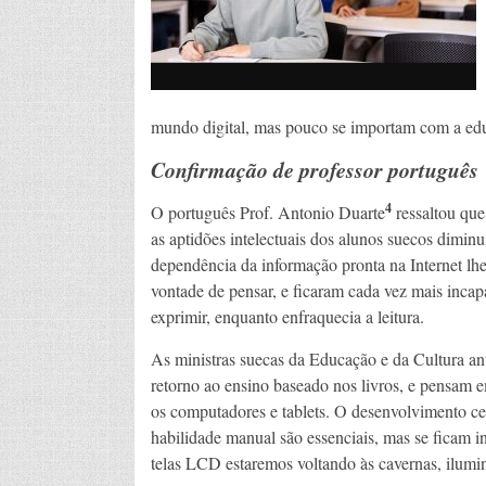
mundo digital, mas pouco se importam com a edu
Confirmação de professor português
4
O português Prof. Antonio Duarte
ressaltou qu
as aptidões intelectuais dos alunos suecos diminu
dependência da informação pronta na Internet lhes
vontade de pensar, e ficaram cada vez mais incap
exprimir, enquanto enfraquecia a leitura.
As ministras suecas da Educação e da Cultura a
retorno ao ensino baseado nos livros, e pensam 
os computadores e tablets. O desenvolvimento cer
habilidade manual são essenciais, mas se ficam in
telas LCD estaremos voltando às cavernas, iluminad