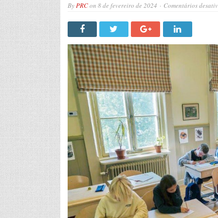
By
PRC
on
8 de fevereiro de 2024
Comentários desati