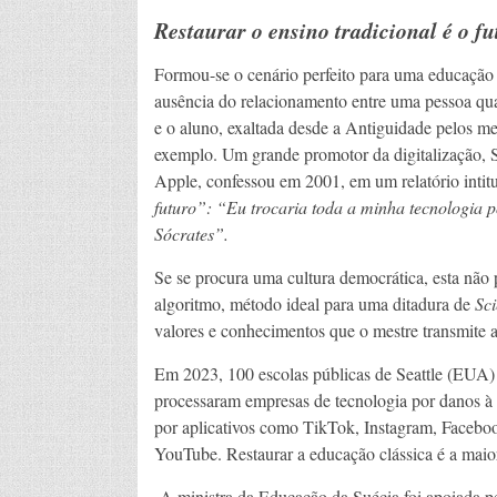
Restaurar o ensino tradicional é o fu
Formou-se o cenário perfeito para uma educação 
ausência do relacionamento entre uma pessoa qu
e o aluno, exaltada desde a Antiguidade pelos me
exemplo. Um grande promotor da digitalização, S
Apple, confessou em 2001, em um relatório intit
futuro”: “Eu trocaria toda a minha tecnologia 
Sócrates”.
Se se procura uma cultura democrática, esta nã
algoritmo, método ideal para uma ditadura de
Sci
valores e conhecimentos que o mestre transmite a
Em 2023, 100 escolas públicas de Seattle (EUA) 
processaram empresas de tecnologia por danos à
por aplicativos como TikTok, Instagram, Facebo
YouTube. Restaurar a educação clássica é a maio
A ministra da Educação da Suécia foi apoiada pel