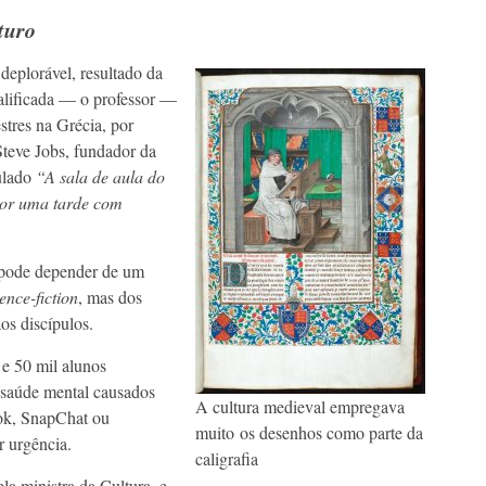
turo
deplorável, resultado da
alificada — o professor —
stres na Grécia, por
teve Jobs, fundador da
ulado
“A sala de aula do
por uma tarde com
o pode depender de um
ence-fiction
, mas dos
os discípulos.
e 50 mil alunos
 saúde mental causados
A cultura medieval empregava
ok, SnapChat ou
muito os desenhos como parte da
r urgência.
caligrafia
a ministra da Cultura, e