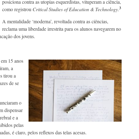
posiciona contra as utopias esquerdistas, vituperam a ciência,
3
como registrou
Critical Studies of Education & Technology
.
A mentalidade ‘moderna’, revoltada contra as ciências,
reclama uma liberdade irrestrita para os alunos navegarem no
cação dos jovens.
e em 15 anos
íram, a
 tirou a
azes de se
nunciaram o
em dispensar
ebral e a
ibidos pelas
as, é claro, pelos reflexos das telas acesas.