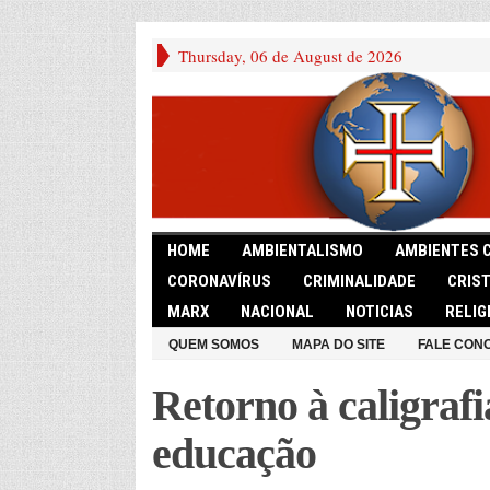
Thursday, 06 de August de 2026
HOME
AMBIENTALISMO
AMBIENTES 
CORONAVÍRUS
CRIMINALIDADE
CRIS
MARX
NACIONAL
NOTICIAS
RELIG
QUEM SOMOS
MAPA DO SITE
FALE CON
Retorno à caligrafi
educação