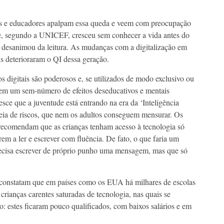
s e educadores apalpam essa queda e veem com preocupação
e, segundo a UNICEF, cresceu sem conhecer a vida antes do
 desanimou da leitura. As mudanças com a digitalização em
is deterioraram o QI dessa geração.
os digitais são poderosos e, se utilizados de modo exclusivo ou
bem um sem-número de efeitos deseducativos e mentais
sce que a juventude está entrando na era da ‘Inteligência
cheia de riscos, que nem os adultos conseguem mensurar. Os
 recomendam que as crianças tenham acesso à tecnologia só
em a ler e escrever com fluência. De fato, o que faria um
ecisa escrever de próprio punho uma mensagem, mas que só
s constatam que em países como os EUA há milhares de escolas
 crianças carentes saturadas de tecnologia, nas quais se
o: estes ficaram pouco qualificados, com baixos salários e em