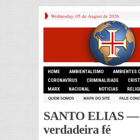
Wednesday, 05 de August de 2026
HOME
AMBIENTALISMO
AMBIENTES 
CORONAVÍRUS
CRIMINALIDADE
CRIS
MARX
NACIONAL
NOTICIAS
RELIG
QUEM SOMOS
MAPA DO SITE
FALE CON
SANTO ELIAS — E
verdadeira fé