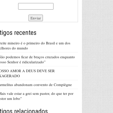
tigos recentes
eite mineiro é o primeiro do Brasil e um dos
elhores do mundo
ão podemos ficar de braços cruzados enquanto
sso Senhor é ridicularizado”
OSSO AMOR A DEUS DEVE SER
XAGERADO
armelitas abandonam convento de Compiègne
ais vale estar a grei sem pastor, do que ter por
stor um lobo”
tigos relacionados