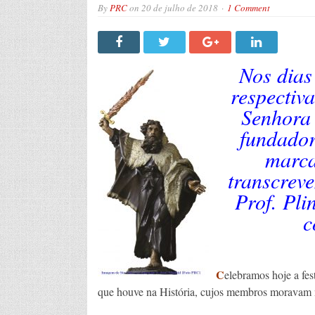
By
PRC
on
20 de julho de 2018
1 Comment
Nos dias
respectiv
Senhora 
fundador
marca
transcrev
Prof. Pli
c
C
elebramos hoje a fes
que houve na História, cujos membros moravam 