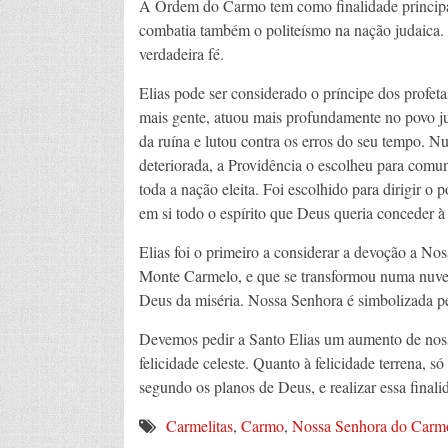
A Ordem do Carmo tem como finalidade principa
combatia também o politeísmo na nação judaica. 
verdadeira fé.
Elias pode ser considerado o príncipe dos profet
mais gente, atuou mais profundamente no povo jud
da ruína e lutou contra os erros do seu tempo.
deteriorada, a Providência o escolheu para comuni
toda a nação eleita. Foi escolhido para dirigir
em si todo o espírito que Deus queria conceder à 
Elias foi o primeiro a considerar a devoção a No
Monte Carmelo, e que se transformou numa nuv
Deus da miséria. Nossa Senhora é simbolizada pe
Devemos pedir a Santo Elias um aumento de nos
felicidade celeste. Quanto à felicidade terrena, 
segundo os planos de Deus, e realizar essa finali
Carmelitas
,
Carmo
,
Nossa Senhora do Carm