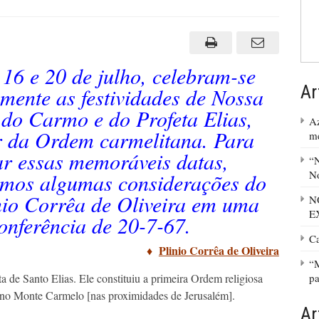
 16 e 20 de julho, celebram-se
Ar
amente as festividades de Nossa
do Carmo e do Profeta Elias,
Az
 da Ordem carmelitana. Para
m
r essas memoráveis datas,
“N
No
emos algumas considerações do
nio Corrêa de Oliveira em uma
N
E
onferência de 20-7-67.
C
♦
Plinio Corrêa de Oliveira
“M
ta de Santo Elias. Ele constituiu a primeira Ordem religiosa
pa
no Monte Carmelo [nas proximidades de Jerusalém].
Ar