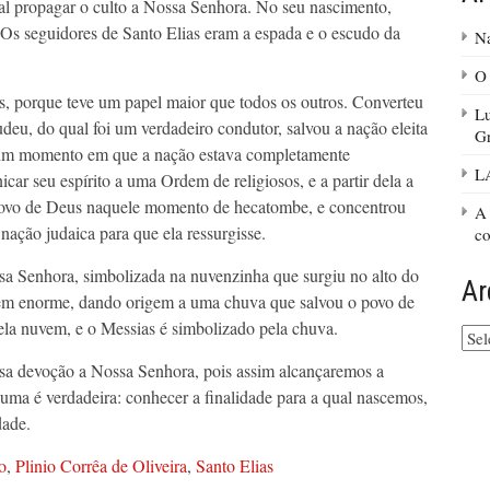
l propagar o culto a Nossa Senhora. No seu nascimento,
Os seguidores de Santo Elias eram a espada e o escudo da
Na
O 
as, porque teve um papel maior que todos os outros. Converteu
Lu
eu, do qual foi um verdadeiro condutor, salvou a nação eleita
G
 Num momento em que a nação estava completamente
L
car seu espírito a uma Ordem de religiosos, e a partir dela a
 o povo de Deus naquele momento de hecatombe, e concentrou
A 
nação judaica para que ela ressurgisse.
co
ssa Senhora, simbolizada na nuvenzinha que surgiu no alto do
Ar
em enorme, dando origem a uma chuva que salvou o povo de
la nuvem, e o Messias é simbolizado pela chuva.
Arq
do
sa devoção a Nossa Senhora, pois assim alcançaremos a
site
só uma é verdadeira: conhecer a finalidade para a qual nascemos,
dade.
o
,
Plinio Corrêa de Oliveira
,
Santo Elias