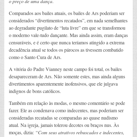
o preço de uma dança
.
Comparados aos bailes atuais, os bailes de Ars poderiam ser
considerados “divertimentos recatados”, em nada semelhantes
ao degradante pugilato de “luta livre” em que se transformou
o moderno vale-tudo dançante. Mas ainda assim, eram danças
censuráveis, e é certo que nunca teríamos atingido a extrema
decadência atual se todos os párocos as tivessem combatido
como o Santo Cura de Ars.
A vitória do Padre Vianney neste campo foi total, os bailes
desapareceram de Ars. Não somente estes, mas ainda alguns
divertimentos aparentemente inofensivos, que ele julgava
indignos de bons católicos.
Também em relação às modas, o mesmo comentário se pode
fazer. Ele as condenava como indecentes, mas poderiam ser
consideradas recatadas se comparadas ao quase nudismo
atual. Na igreja, jamais tolerou decotes ou braços nus. Às
moças, dizia:
“Com seus atrativos rebuscados e indecentes,