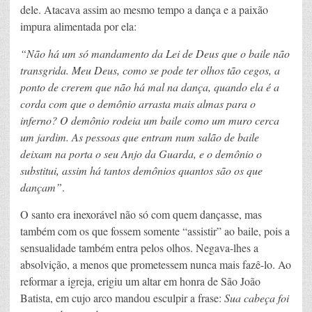
dele. Atacava assim ao mesmo tempo a dança e a paixão
impura alimentada por ela:
“Não há um só mandamento da Lei de Deus que o baile não
transgrida. Meu Deus, como se pode ter olhos tão cegos, a
ponto de crerem que não há mal na dança, quando ela é a
corda com que o demônio arrasta mais almas para o
inferno? O demônio rodeia um baile como um muro cerca
um jardim. As pessoas que entram num salão de baile
deixam na porta o seu Anjo da Guarda, e o demônio o
substitui, assim há tantos demônios quantos são os que
dançam”
.
O santo era inexorável não só com quem dançasse, mas
também com os que fossem somente “assistir” ao baile, pois a
sensualidade também entra pelos olhos. Negava-lhes a
absolvição, a menos que prometessem nunca mais fazê-lo. Ao
reformar a igreja, erigiu um altar em honra de São João
Batista, em cujo arco mandou esculpir a frase:
Sua cabeça foi