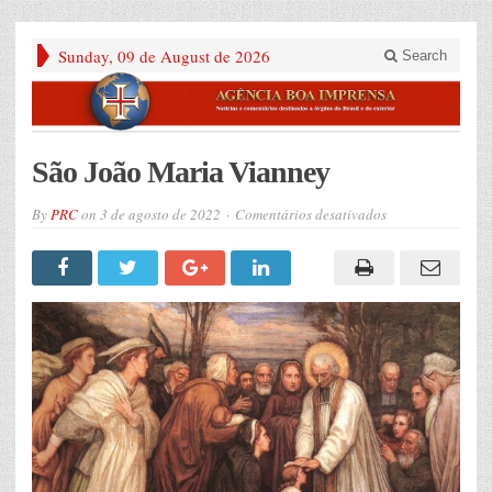
Sunday, 09 de August de 2026
Search
São João Maria Vianney
em
By
PRC
on
3 de agosto de 2022
Comentários desativados
São
João
Maria
Vianney