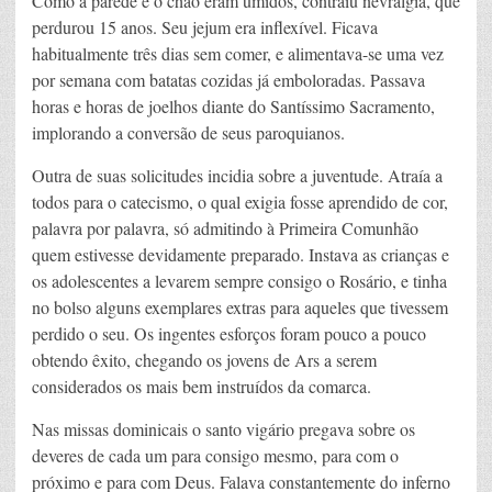
Como a parede e o chão eram úmidos, contraiu nevralgia, que
perdurou 15 anos. Seu jejum era inflexível. Ficava
habitualmente três dias sem comer, e alimentava-se uma vez
por semana com batatas cozidas já emboloradas. Passava
horas e horas de joelhos diante do Santíssimo Sacramento,
implorando a conversão de seus paroquianos.
Outra de suas solicitudes incidia sobre a juventude. Atraía a
todos para o catecismo, o qual exigia fosse aprendido de cor,
palavra por palavra, só admitindo à Primeira Comunhão
quem estivesse devidamente preparado. Instava as crianças e
os adolescentes a levarem sempre consigo o Rosário, e tinha
no bolso alguns exemplares extras para aqueles que tivessem
perdido o seu. Os ingentes esforços foram pouco a pouco
obtendo êxito, chegando os jovens de Ars a serem
considerados os mais bem instruídos da comarca.
Nas missas dominicais o santo vigário pregava sobre os
deveres de cada um para consigo mesmo, para com o
próximo e para com Deus. Falava constantemente do inferno