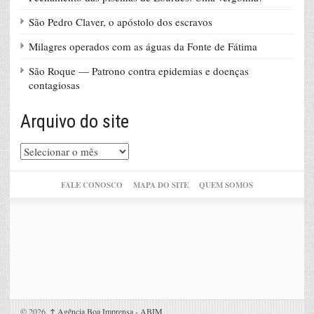
São Pedro Claver, o apóstolo dos escravos
Milagres operados com as águas da Fonte de Fátima
São Roque — Patrono contra epidemias e doenças
contagiosas
Arquivo do site
Arquivo
do
site
FALE CONOSCO
MAPA DO SITE
QUEM SOMOS
© 2026,
↑
Agência Boa Imprensa - ABIM