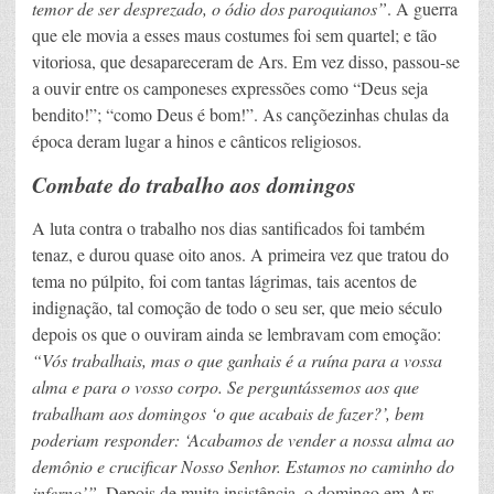
temor de ser desprezado, o ódio dos paroquianos”
. A guerra
que ele movia a esses maus costumes foi sem quartel; e tão
vitoriosa, que desapareceram de Ars. Em vez disso, passou-se
a ouvir entre os camponeses expressões como “Deus seja
bendito!”; “como Deus é bom!”. As cançõezinhas chulas da
época deram lugar a hinos e cânticos religiosos.
Combate do trabalho aos domingos
A luta contra o trabalho nos dias santificados foi também
tenaz, e durou quase oito anos. A primeira vez que tratou do
tema no púlpito, foi com tantas lágrimas, tais acentos de
indignação, tal comoção de todo o seu ser, que meio século
depois os que o ouviram ainda se lembravam com emoção:
“Vós trabalhais, mas o que ganhais é a ruína para a vossa
alma e para o vosso corpo. Se perguntássemos aos que
trabalham aos domingos ‘o que acabais de fazer?’, bem
poderiam responder: ‘Acabamos de vender a nossa alma ao
demônio e crucificar Nosso Senhor. Estamos no caminho do
inferno’”
. Depois de muita insistência, o domingo em Ars