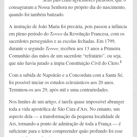
consagraram a Nossa Senhora no próprio dia do nascimento,
quando foi também batizado.
A instrução de João Maria foi precária, pois passou a infância
em pleno período do
Terror
da Revolução Francesa, com os
sacerdotes perseguidos e as escolas fechadas. Em 1799,
durante o segundo
Terror
, recebeu aos 13 anos a Primeira
Comunhão das mãos de um sacerdote “refratário”, ou seja,
1
que não havia jurado a ímpia Constituição Civil do Clero.
Com a subida de Napoleão e a Concordata com a Santa Sé,
foi possível iniciar os estudos eclesiásticos aos 20 anos.
Terminou-os aos 29, após mil e uma contrariedades.
Nos limites de um artigo, é tarefa quase impossível abranger
toda a vida apostólica de São Cura d’Ars. No entanto, um
aspecto dela — a transformação da pequena localidade de
Ars, tornando-a ponto de admiração de toda a França — é
suficiente para o leitor compreender quão profundo foi esse