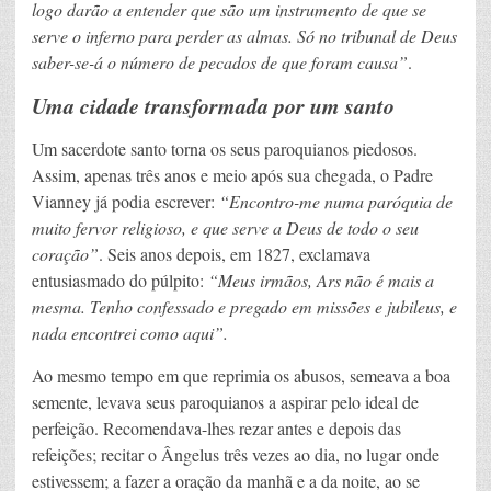
logo darão a entender que são um instrumento de que se
serve o inferno para perder as almas. Só no tribunal de Deus
saber-se-á o número de pecados de que foram causa”
.
Uma cidade transformada por um santo
Um sacerdote santo torna os seus paroquianos piedosos.
Assim, apenas três anos e meio após sua chegada, o Padre
Vianney já podia escrever:
“Encontro-me numa paróquia de
muito fervor religioso, e que serve a Deus de todo o seu
coração”
. Seis anos depois, em 1827, exclamava
entusiasmado do púlpito:
“Meus irmãos, Ars não é mais a
mesma. Tenho confessado e pregado em missões e jubileus, e
nada encontrei como aqui”.
Ao mesmo tempo em que reprimia os abusos, semeava a boa
semente, levava seus paroquianos a aspirar pelo ideal de
perfeição. Recomendava-lhes rezar antes e depois das
refeições; recitar o Ângelus três vezes ao dia, no lugar onde
estivessem; a fazer a oração da manhã e a da noite, ao se