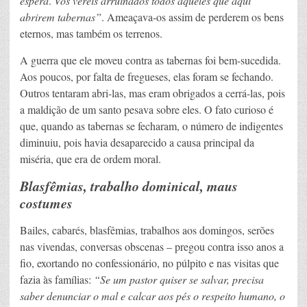
espera
.
Vós vereis arruinados todos aqueles que aqui
abrirem tabernas”
. Ameaçava-os assim de perderem os bens
eternos, mas também os terrenos.
A guerra que ele moveu contra as tabernas foi bem-sucedida.
Aos poucos, por falta de fregueses, elas foram se fechando.
Outros tentaram abri-las, mas eram obrigados a cerrá-las, pois
a maldição de um santo pesava sobre eles. O fato curioso é
que, quando as tabernas se fecharam, o número de indigentes
diminuiu, pois havia desaparecido a causa principal da
miséria, que era de ordem moral.
Blasfêmias, trabalho dominical, maus
costumes
Bailes, cabarés, blasfêmias, trabalhos aos domingos, serões
nas vivendas, conversas obscenas – pregou contra isso anos a
fio, exortando no confessionário, no púlpito e nas visitas que
fazia às famílias:
“Se um pastor quiser se salvar, precisa
saber denunciar o mal e calcar aos pés o respeito humano, o