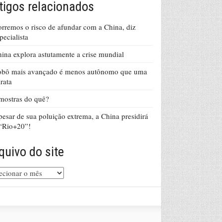
tigos relacionados
rremos o risco de afundar com a China, diz
pecialista
ina explora astutamente a crise mundial
obô mais avançado é menos autônomo que uma
rata
ostras do quê?
esar de sua poluição extrema, a China presidirá
“Rio+20”!
quivo do site
uivo