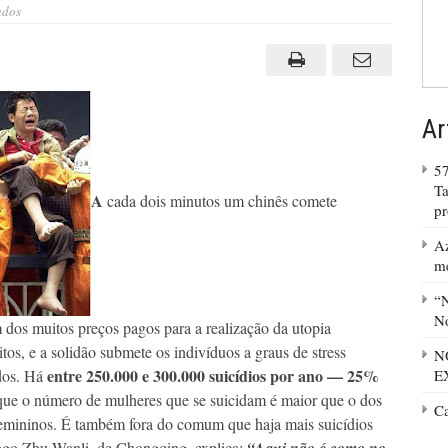
em
ados
Socialismo
leva
chineses
ao
desespero
e
ao
suicídio
Ar
57
Ta
A
cada dois minutos um chinês comete
p
Az
m
“N
No
 dos muitos preços pagos para a realização da utopia
tos, e a solidão submete os indivíduos a graus de stress
N
entre 250.000 e 300.000 suicídios por ano — 25%
ados. Há
E
ue o número de mulheres que se suicidam é maior que o dos
C
femininos. É também fora do comum que haja mais suicídios
ogo Zhu Wanli, de Chongqing, explica: