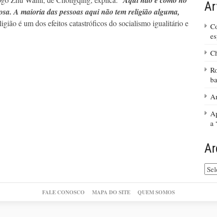
“Aqui não é como no
Ar
iosa. A maioria das pessoas aqui não tem religião alguma,
igião é um dos efeitos catastróficos do socialismo igualitário e
Co
es
Ch
R
ba
Am
Ap
a 
Ar
Arq
do
site
FALE CONOSCO
MAPA DO SITE
QUEM SOMOS