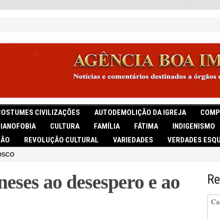
COSTUMES CIVILIZAÇÕES
AUTODEMOLIÇÃO DA IGREJA
COMP
TIANOFOBIA
CULTURA
FAMÍLIA
FÁTIMA
INDIGENISMO
IÃO
REVOLUÇÃO CULTURAL
VARIEDADES
VERDADES ESQU
OSCO
neses ao desespero e ao
Re
Ca