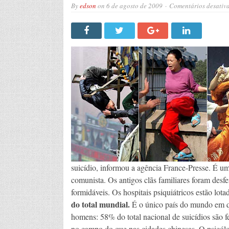
By
edson
on
6 de agosto de 2009
Comentários desativ
suicídio, informou a agência France-Presse. É um
comunista. Os antigos clãs familiares foram desfei
formidáveis. Os hospitais psiquiátricos estão lot
do total mundial.
É o único país do mundo em q
homens: 58% do total nacional de suicídios são 
no campo do que nas cidades chinesas. O psicól