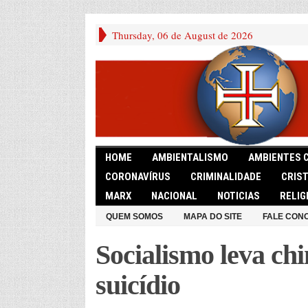
Thursday, 06 de August de 2026
HOME
AMBIENTALISMO
AMBIENTES 
CORONAVÍRUS
CRIMINALIDADE
CRIS
MARX
NACIONAL
NOTICIAS
RELIG
QUEM SOMOS
MAPA DO SITE
FALE CON
Socialismo leva chi
suicídio