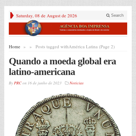
Saturday, 08 de August de 2026
Search
Home
»
»
Posts tagged with
América Latina (Page 2)
Quando a moeda global era
latino-americana
By
PRC
on
16 de junho de 2023
Noticias