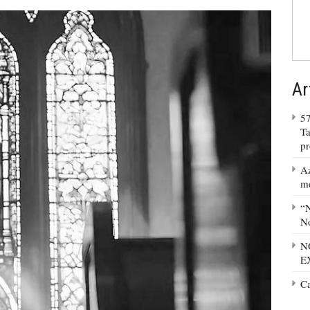
Ar
57
Ta
p
Az
m
“N
No
N
E
C