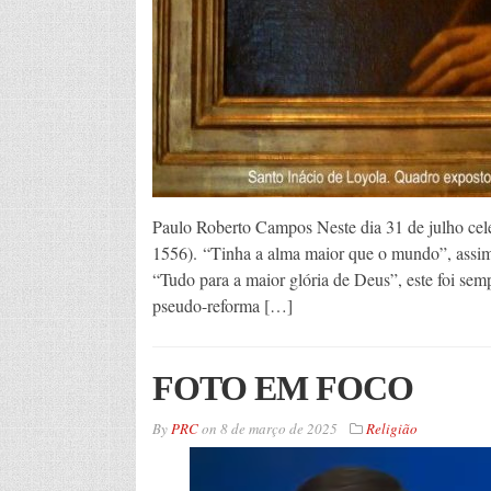
Paulo Roberto Campos Neste dia 31 de julho cele
1556). “Tinha a alma maior que o mundo”, assi
“Tudo para a maior glória de Deus”, este foi se
pseudo-reforma […]
FOTO EM FOCO
By
PRC
on
8 de março de 2025
Religião