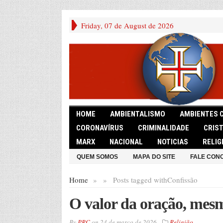
Friday, 07 de August de 2026
HOME
AMBIENTALISMO
AMBIENTES 
CORONAVÍRUS
CRIMINALIDADE
CRIS
MARX
NACIONAL
NOTICIAS
RELIG
QUEM SOMOS
MAPA DO SITE
FALE CON
Home
»
»
Posts tagged with
Confissão
O valor da oração, mes
By
PRC
on
24 de março de 2026
Religião