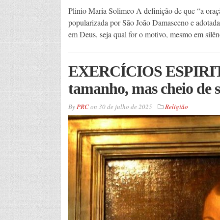
Plinio Maria Solimeo A definição de que “a oraç
popularizada por São João Damasceno e adotada
em Deus, seja qual for o motivo, mesmo em silê
EXERCÍCIOS ESPIRITU
tamanho, mas cheio de s
By
PRC
on
30 de julho de 2025
Religião