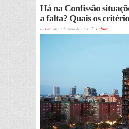
Há na Confissão situaçõ
a falta? Quais os critéri
By
PRC
on
13 de maio de 2024
Cultura