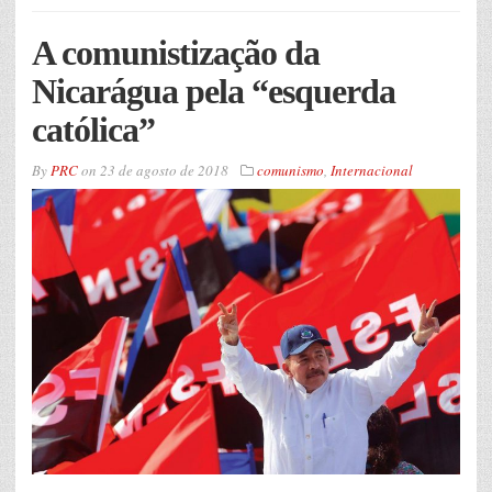
A comunistização da
Nicarágua pela “esquerda
católica”
By
PRC
on
23 de agosto de 2018
comunismo
,
Internacional