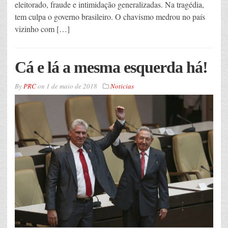
eleitorado, fraude e intimidação generalizadas. Na tragédia,
tem culpa o governo brasileiro. O chavismo medrou no país
vizinho com […]
Cá e lá a mesma esquerda há!
By
PRC
on
1 de maio de 2018
Noticias