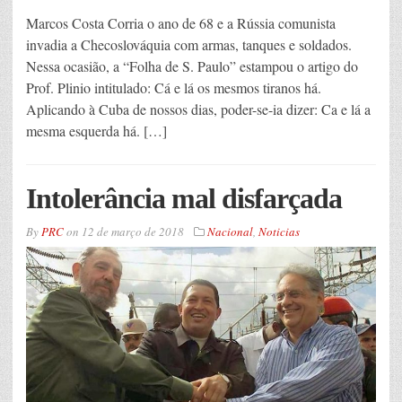
Marcos Costa Corria o ano de 68 e a Rússia comunista
invadia a Checoslováquia com armas, tanques e soldados.
Nessa ocasião, a “Folha de S. Paulo” estampou o artigo do
Prof. Plinio intitulado: Cá e lá os mesmos tiranos há.
Aplicando à Cuba de nossos dias, poder-se-ia dizer: Ca e lá a
mesma esquerda há. […]
Intolerância mal disfarçada
By
PRC
on
12 de março de 2018
Nacional
,
Noticias