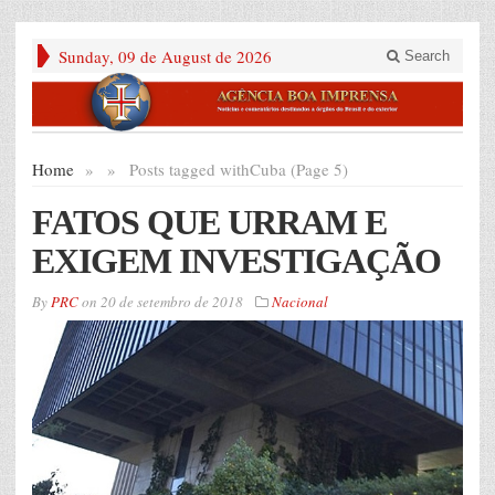
Sunday, 09 de August de 2026
Search
Home
»
»
Posts tagged with
Cuba (Page 5)
FATOS QUE URRAM E
EXIGEM INVESTIGAÇÃO
By
PRC
on
20 de setembro de 2018
Nacional