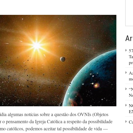
Ar
57
Ta
p
Az
m
“N
No
N
E
dia algumas notícias sobre a questão dos OVNIs (Objetos
 o pensamento da Igreja Católica a respeito da possibilidade
C
omo católicos, podemos aceitar tal possibilidade de vida —