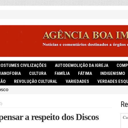
COSTUMES CIVILIZAÇÕES
AUTODEMOLIÇÃO DA IGREJA
COMP
TIANOFOBIA
CULTURA
FAMÍLIA
FÁTIMA
INDIGENISMO
IÃO
REVOLUÇÃO CULTURAL
VARIEDADES
VERDADES ESQU
OSCO
Re
2)
ensar a respeito dos Discos
Ca