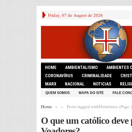
Friday, 07 de August de 2026
HOME
AMBIENTALISMO
AMBIENTES 
CORONAVÍRUS
CRIMINALIDADE
CRIS
MARX
NACIONAL
NOTICIAS
RELIG
QUEM SOMOS
MAPA DO SITE
FALE CON
Home
»
»
Posts tagged with
Demônios (Page 
O que um católico deve p
Voadores?