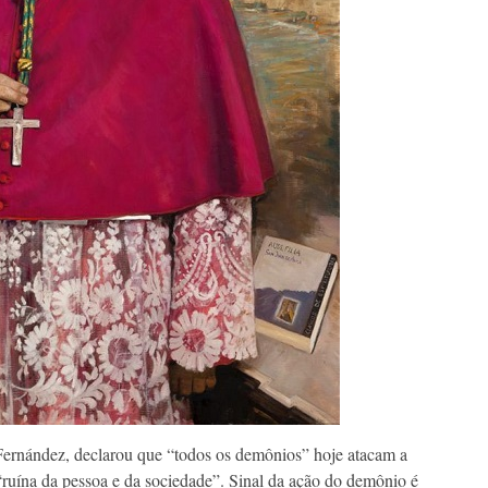
rnández, declarou que “todos os demônios” hoje atacam a
 “ruína da pessoa e da sociedade”. Sinal da ação do demônio é