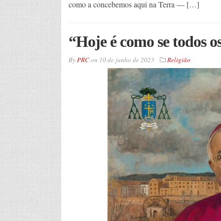
como a concebemos aqui na Terra — […]
“Hoje é como se todos o
By
PRC
on
10 de junho de 2023
Religião