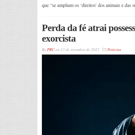
que “se ampliam os ‘direitos’ dos animais e das 
Perda da fé atrai possess
exorcista
By
PRC
on
13 de setembro de 2022
Noticias