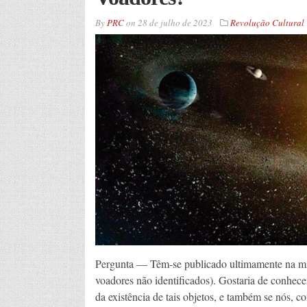
By
PRC
on
28 de julho de 2023
Revolução Cultural
Pergunta — Têm-se publicado ultimamente na mí
voadores não identificados). Gostaria de conhecer
da existência de tais objetos, e também se nós, c