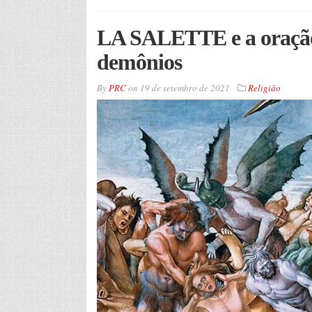
LA SALETTE e a oração 
demônios
By
PRC
on
19 de setembro de 2021
Religião