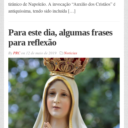
tirânico de Napoleão. A invocação “Auxilio dos Cristãos” é
antiquíssima, tendo sido incluída […]
Para este dia, algumas frases
para reflexão
By
PRC
on
12 de maio de 2019
Noticias