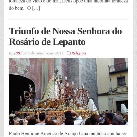
fortaleza do vício e do mal, Deus opõe uma indômita fortaleza
do bem. O […]
Triunfo de Nossa Senhora do
Rosário de Lepanto
By
PRC
on
7 de outubro de 2019
Religião
Paulo Henrique Américo de Araújo Uma multidão apinha-se