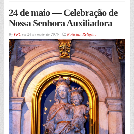
24 de maio — Celebração de
Nossa Senhora Auxiliadora
By
PRC
on
24 de maio de 2019
Noticias
,
Religião