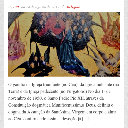
By
PRC
on
14 de agosto de 2019
Religião
O gáudio da Igreja triunfante (no Céu), da Igreja militante (na
Terra) e da Igreja padecente (no Purgatório) No dia 1º de
novembro de 1950, o Santo Padre Pio XII, através da
Constituição dogmática Munificentissimus Deus, definiu o
dogma da Assunção da Santíssima Virgem em corpo e alma
ao Céu, confirmando assim a devoção já […]