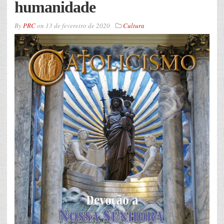
humanidade
By
PRC
on
13 de fevereiro de 2020
Cultura