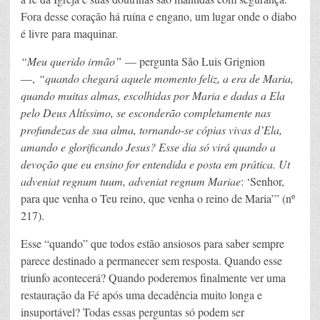
Fora desse coração há ruína e engano, um lugar onde o diabo
é livre para maquinar.
“Meu querido irmão”
— pergunta São Luis Grignion
—,
“quando chegará aquele momento feliz, a era de Maria,
quando muitas almas, escolhidas por Maria e dadas a Ela
pelo Deus Altíssimo, se esconderão completamente nas
profundezas de sua alma, tornando-se cópias vivas d’Ela,
amando e glorificando Jesus? Esse dia só virá quando a
devoção que eu ensino for entendida e posta em prática. Ut
adveniat regnum tuum, adveniat regnum Mariae
: ‘Senhor,
para que venha o Teu reino, que venha o reino de Maria’” (nº
217).
Esse “quando” que todos estão ansiosos para saber sempre
parece destinado a permanecer sem resposta. Quando esse
triunfo acontecerá? Quando poderemos finalmente ver uma
restauração da Fé após uma decadência muito longa e
insuportável? Todas essas perguntas só podem ser