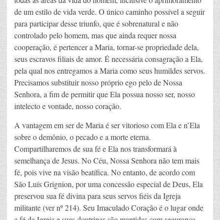
de um estilo de vida verde. O único caminho possível a seguir
para participar desse triunfo, que é sobrenatural e não
controlado pelo homem, mas que ainda requer nossa
cooperação, é pertencer a Maria, tornar-se propriedade dela,
seus escravos filiais de amor. É necessária consagração a Ela,
pela qual nos entregamos a Maria como seus humildes servos.
Precisamos substituir nosso próprio ego pelo de Nossa
Senhora, a fim de permitir que Ela possua nosso ser, nosso
intelecto e vontade, nosso coração.
A vantagem em ser de Maria é ser vitorioso com Ela e n’Ela
sobre o demônio, o pecado e a morte eterna.
Compartilharemos de sua fé e Ela nos transformará à
semelhança de Jesus. No Céu, Nossa Senhora não tem mais
fé, pois vive na visão beatífica. No entanto, de acordo com
São Luís Grignion, por uma concessão especial de Deus, Ela
preservou sua fé divina para seus servos fiéis da Igreja
militante (ver nº 214). Seu Imaculado Coração é o lugar onde
a fé da Igreja e suas doutrinas são mantidas com segurança.