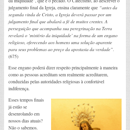
da iniquidade”, que é o pecado. O Catecismo, ao descrever o
julgamento final da Igreja, ensina claramente que
“antes da
segunda vinda de Cristo, a Igreja deverá passar por um
julgamento final que abalará a fé de muitos crentes. A
perseguição que acompanha sua peregrinação na Terra
revelará o ‘mistério da iniquidade’ na forma de um engano
religioso, oferecendo aos homens uma solução aparente
para seus problemas ao preço da apostasia da verdade”
.
(675)
Esse engano poderá dizer respeito principalmente à maneira
como as pessoas acreditam sem realmente acreditarem,
conduzidas pelas autoridades religiosas à confortável
indiferença.
Esses tempos finais
já estão se
desenrolando em
nossos dias atuais?
Não o sabemos.