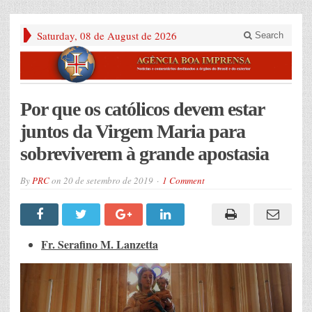
Saturday, 08 de August de 2026
Search
Por que os católicos devem estar
juntos da Virgem Maria para
sobreviverem à grande apostasia
By
PRC
on
20 de setembro de 2019
1 Comment
Fr. Serafino M. Lanzetta