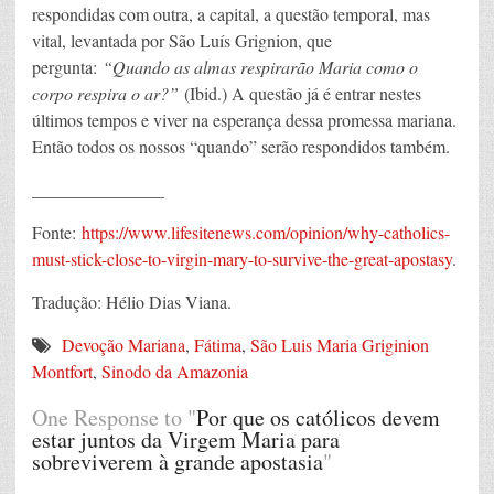
respondidas com outra, a capital, a questão temporal, mas
vital, levantada por São Luís Grignion, que
pergunta:
“Quando as almas respirarão Maria como o
corpo respira o ar?”
(Ibid.) A questão já é entrar nestes
últimos tempos e viver na esperança dessa promessa mariana.
Então todos os nossos “quando” serão respondidos também.
_______________
Fonte:
https://www.lifesitenews.com/opinion/why-catholics-
must-stick-close-to-virgin-mary-to-survive-the-great-apostasy
.
Tradução: Hélio Dias Viana.
Devoção Mariana
,
Fátima
,
São Luis Maria Griginion
Montfort
,
Sinodo da Amazonia
One Response to "
Por que os católicos devem
estar juntos da Virgem Maria para
sobreviverem à grande apostasia
"