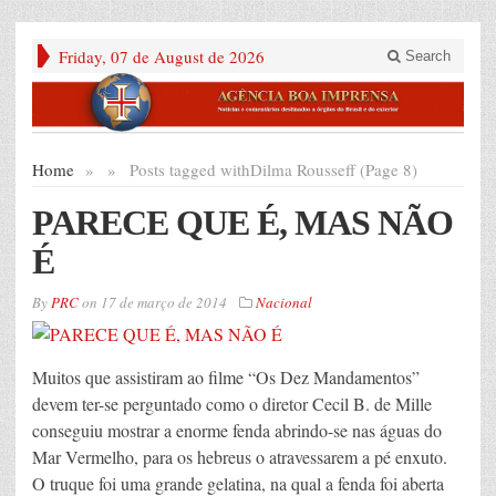
Friday, 07 de August de 2026
Search
Home
»
»
Posts tagged with
Dilma Rousseff (Page 8)
PARECE QUE É, MAS NÃO
É
By
PRC
on
17 de março de 2014
Nacional
Muitos que assistiram ao filme “Os Dez Mandamentos”
devem ter-se perguntado como o diretor Cecil B. de Mille
conseguiu mostrar a enorme fenda abrindo-se nas águas do
Mar Vermelho, para os hebreus o atravessarem a pé enxuto.
O truque foi uma grande gelatina, na qual a fenda foi aberta