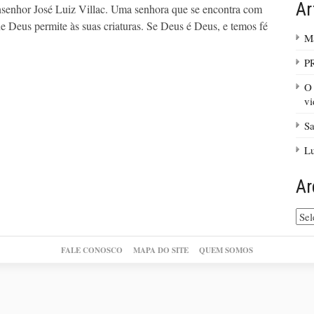
Ar
nsenhor José Luiz Villac. Uma senhora que se encontra com
ue Deus permite às suas criaturas. Se Deus é Deus, e temos fé
Ma
P
O 
vi
Sa
Lu
Ar
Arq
do
site
FALE CONOSCO
MAPA DO SITE
QUEM SOMOS