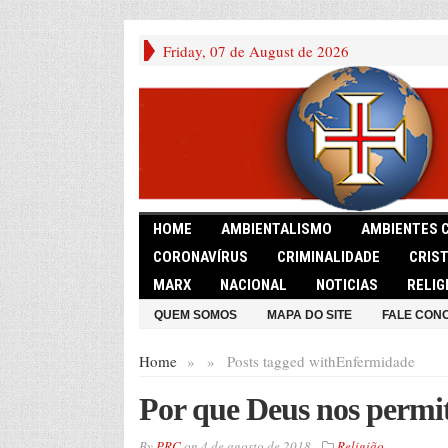
Friday, 07 de August de 2026
HOME
AMBIENTALISMO
AMBIENTES 
CORONAVÍRUS
CRIMINALIDADE
CRIS
MARX
NACIONAL
NOTICIAS
RELIG
QUEM SOMOS
MAPA DO SITE
FALE CON
Home
»
»
Posts tagged with
Enfermidade
Por que Deus nos permi
By
PRC
on
4 de agosto de 2018
Religião