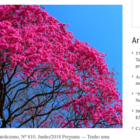
Ar
57
Ta
p
Az
m
“N
No
N
E
C
atolicismo, Nº 810, Junho/2018 Pergunta — Tenho uma