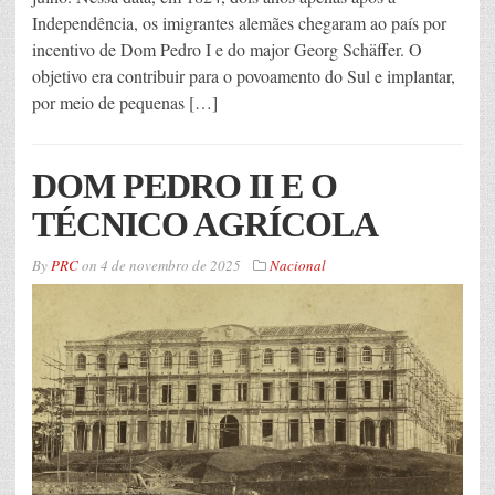
Independência, os imigrantes alemães chegaram ao país por
incentivo de Dom Pedro I e do major Georg Schäffer. O
objetivo era contribuir para o povoamento do Sul e implantar,
por meio de pequenas […]
DOM PEDRO II E O
TÉCNICO AGRÍCOLA
By
PRC
on
4 de novembro de 2025
Nacional