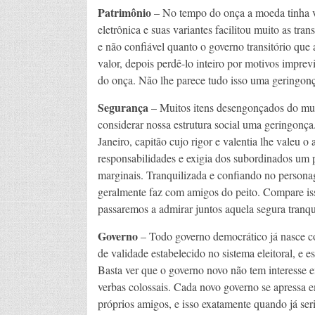
Patrimônio
– No tempo do onça a moeda tinha 
eletrônica e suas variantes facilitou muito as tran
e não confiável quanto o governo transitório que
valor, depois perdê-lo inteiro por motivos imprevi
do onça. Não lhe parece tudo isso uma geringon
Segurança
– Muitos itens desengonçados do mun
considerar nossa estrutura social uma geringonça
Janeiro, capitão cujo rigor e valentia lhe valeu
responsabilidades e exigia dos subordinados um 
marginais. Tranquilizada e confiando no persona
geralmente faz com amigos do peito. Compare iss
passaremos a admirar juntos aquela segura tranq
Governo
– Todo governo democrático já nasce c
de validade estabelecido no sistema eleitoral, e 
Basta ver que o governo novo não tem interesse e
verbas colossais. Cada novo governo se apressa e
próprios amigos, e isso exatamente quando já seri