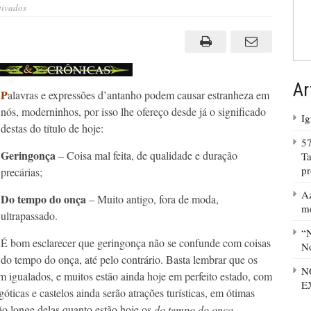
em
tivados
TEMPO
DO
ONÇA
SEM
GERINGONÇA
Ar
P
alavras e expressões d’antanho podem causar estranheza em
nós, moderninhos, por isso lhe ofereço desde já o significado
Ig
destas do título de hoje:
57
Geringonça
– Coisa mal feita, de qualidade e duração
Ta
p
precárias;
Az
Do tempo do onça
– Muito antigo, fora de moda,
m
ultrapassado.
“N
É bom esclarecer que geringonça não se confunde com coisas
No
do tempo do onça, até pelo contrário. Basta lembrar que os
N
m igualados, e muitos estão ainda hoje em perfeito estado, com
E
góticas e castelos ainda serão atrações turísticas, em ótimas
ão longe delas quanto estão hoje os
do tempo do onça
.