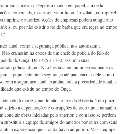
valor em si mesma. Depois a moeda em papel, a moeda
sações comerciais, mas o seu valor ficou tão volátil, corruptível
 as imprime e autoriza. Ações de empresas podem atingir alto
síveis, ou por não existir o fio de barba que era regra no tempo
ça?
do atual, como a segurança pública, nos autorizam a
. Não era assim na época de um chefe de polícia do Rio de
 o apelido de Onça. De 1725 a 1732, assumiu suas
padrão policial digno. Não hesitava em punir severamente os
gem, a população tinha segurança até para caçoar dele, como
o com a segurança atual, examine toda a precariedade atual, e
uilidade que existiu no tempo do Onça.
ondenado à morte, quando não ao lixo da História. Tem prazo
está sujeito a degenerações e corrupções de todo tipo e tamanho.
m concluir obras iniciadas pelo anterior, e com isso se perdem
m substituir a equipe de amigos do anterior por outra com seus
a útil a experiência que a outra havia adquirido. Mas a equipe