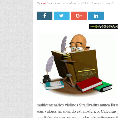
By
PRC
on
14 de novembro de 2015
Comentários desa
multicentenários violinos Stradivarius nunca fora
seus valores na zona do estratosférico. Catedrais 
condições de uso, quando todos nós estivermos t