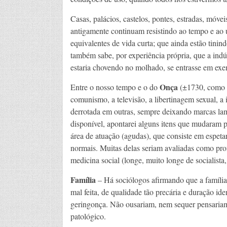
Casas, palácios, castelos, pontes, estradas, móvei
antigamente continuam resistindo ao tempo e ao u
equivalentes de vida curta; que ainda estão tinin
também sabe, por experiência própria, que a indú
estaria chovendo no molhado, se entrasse em exe
Onça
Entre o nosso tempo e o do
(±1730, como e
comunismo, a televisão, a libertinagem sexual, a 
derrotada em outras, sempre deixando marcas la
disponível, apontarei alguns itens que mudaram p
área de atuação (agudas), que consiste em espeta
normais. Muitas delas seriam avaliadas como pro
medicina social (longe, muito longe de socialista,
Família
– Há sociólogos afirmando que a família 
mal feita, de qualidade tão precária e duração i
geringonça. Não ousariam, nem sequer pensariam e
patológico.