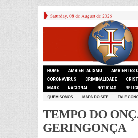
Saturday, 08 de August de 2026
HOME
AMBIENTALISMO
AMBIENTES 
CORONAVÍRUS
CRIMINALIDADE
CRIS
MARX
NACIONAL
NOTICIAS
RELIG
QUEM SOMOS
MAPA DO SITE
FALE CON
TEMPO DO ONÇ
GERINGONÇA