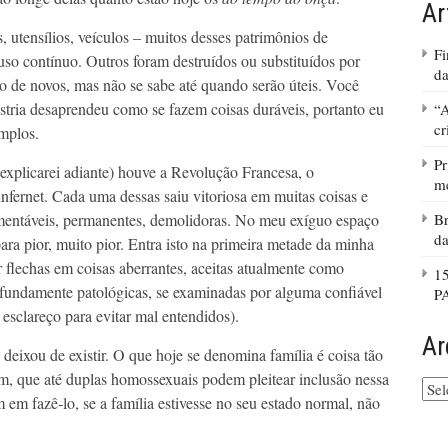
Ar
s, utensílios, veículos – muitos desses patrimônios de
Fi
so contínuo. Outros foram destruídos ou substituídos por
da
do de novos, mas não se sabe até quando serão úteis. Você
stria desaprendeu como se fazem coisas duráveis, portanto eu
“A
cr
mplos.
Pr
xplicarei adiante) houve a Revolução Francesa, o
m
infernet. Cada uma dessas saiu vitoriosa em muitas coisas e
mentáveis, permanentes, demolidoras. No meu exíguo espaço
Br
da
ara pior, muito pior. Entra isto na primeira metade da minha
r flechas em coisas aberrantes, aceitas atualmente como
1
fundamente patológicas, se examinadas por alguma confiável
P
 esclareço para evitar mal entendidos).
Ar
deixou de existir. O que hoje se denomina família é coisa tão
dem, que até duplas homossexuais podem pleitear inclusão nessa
Arq
m fazê-lo, se a família estivesse no seu estado normal, não
do
site